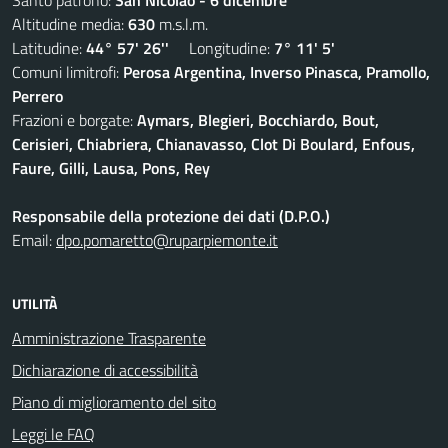
Santo patrono:
San Nicolao - 6 dicembre
Altitudine media:
630
m.s.l.m.
Latitudine:
44° 57' 26''
Longitudine:
7° 11' 5'
Comuni limitrofi:
Perosa Argentina, Inverso Pinasca, Pramollo,
Perrero
Frazioni e borgate:
Aymars, Blegieri, Bocchiardo, Bout,
Cerisieri, Chiabriera, Chianavasso, Clot Di Boulard, Enfous,
Faure, Gilli, Lausa, Pons, Rey
Responsabile della protezione dei dati (D.P.O.)
Email:
dpo.pomaretto@ruparpiemonte.it
UTILITÀ
Amministrazione Trasparente
Dichiarazione di accessibilità
Piano di miglioramento del sito
Leggi le FAQ