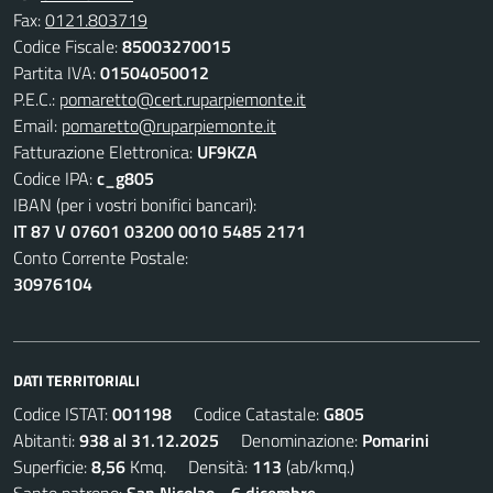
Fax:
0121.803719
Codice Fiscale:
85003270015
Partita IVA:
01504050012
P.E.C.:
pomaretto@cert.ruparpiemonte.it
Email:
pomaretto@ruparpiemonte.it
Fatturazione Elettronica:
UF9KZA
Codice IPA:
c_g805
IBAN (per i vostri bonifici bancari):
IT 87 V 07601 03200 0010 5485 2171
Conto Corrente Postale:
30976104
DATI TERRITORIALI
Codice ISTAT:
001198
Codice Catastale:
G805
Abitanti:
938 al 31.12.2025
Denominazione:
Pomarini
Superficie:
8,56
Kmq. Densità:
113
(ab/kmq.)