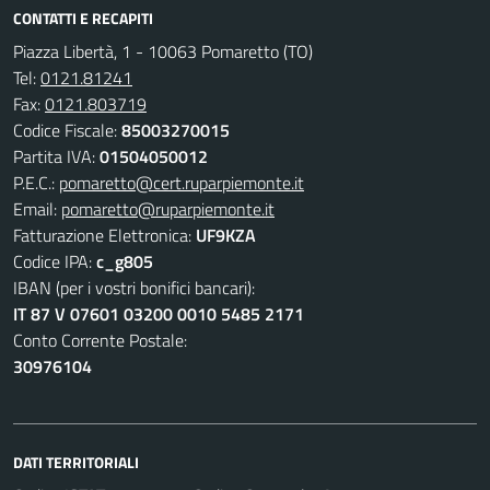
CONTATTI E RECAPITI
Piazza Libertà, 1 - 10063 Pomaretto (TO)
Tel:
0121.81241
Fax:
0121.803719
Codice Fiscale:
85003270015
Partita IVA:
01504050012
P.E.C.:
pomaretto@cert.ruparpiemonte.it
Email:
pomaretto@ruparpiemonte.it
Fatturazione Elettronica:
UF9KZA
Codice IPA:
c_g805
IBAN (per i vostri bonifici bancari):
IT 87 V 07601 03200 0010 5485 2171
Conto Corrente Postale:
30976104
DATI TERRITORIALI