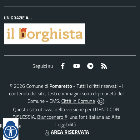
UN GRAZIE A...
Facebook
YouTube
Telegram
RSS
Seguici su
©
2026
Comune di
Pomaretto
- Tutti i diritti riservati - I
contenuti del sito, testi e immagini sono di proprietà del
Comune - CMS:
Città In Comune
Questo sito utilizza, nella versione per UTENTI CON
DISLESSIA,
Biancoenero ®
, una font italiana ad Alta
Leggibilità.
Reimposta
AREA RISERVATA
tutto