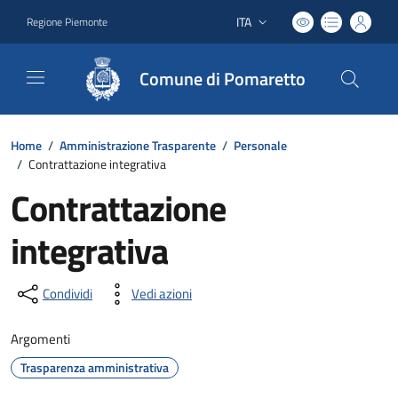
ITA
Regione Piemonte
Lingua attiva:
Comune di Pomaretto
Home
/
Amministrazione Trasparente
/
Personale
/
Contrattazione integrativa
Contrattazione
integrativa
Condividi
Vedi azioni
Argomenti
Trasparenza amministrativa