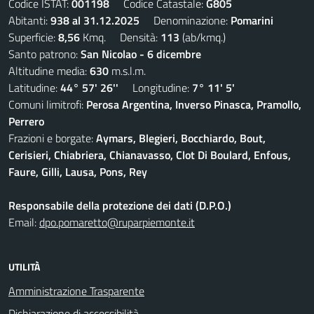
Codice ISTAT:
001198
Codice Catastale:
G805
Abitanti:
938 al 31.12.2025
Denominazione:
Pomarini
Superficie:
8,56
Kmq. Densità:
113
(ab/kmq.)
Santo patrono:
San Nicolao - 6 dicembre
Altitudine media:
630
m.s.l.m.
Latitudine:
44° 57' 26''
Longitudine:
7° 11' 5'
Comuni limitrofi:
Perosa Argentina, Inverso Pinasca, Pramollo,
Perrero
Frazioni e borgate:
Aymars, Blegieri, Bocchiardo, Bout,
Cerisieri, Chiabriera, Chianavasso, Clot Di Boulard, Enfous,
Faure, Gilli, Lausa, Pons, Rey
Responsabile della protezione dei dati (D.P.O.)
Email:
dpo.pomaretto@ruparpiemonte.it
UTILITÀ
Amministrazione Trasparente
Dichiarazione di accessibilità