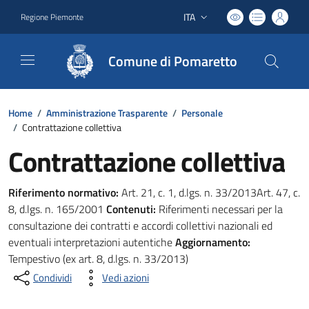
ITA
Regione Piemonte
Lingua attiva:
Comune di Pomaretto
Home
/
Amministrazione Trasparente
/
Personale
/
Contrattazione collettiva
Contrattazione collettiva
Riferimento normativo:
Art. 21, c. 1, d.lgs. n. 33/2013Art. 47, c.
8, d.lgs. n. 165/2001
Contenuti:
Riferimenti necessari per la
consultazione dei contratti e accordi collettivi nazionali ed
eventuali interpretazioni autentiche
Aggiornamento:
Tempestivo (ex art. 8, d.lgs. n. 33/2013)
Condividi
Vedi azioni