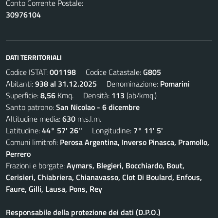
Conto Corrente Postale:
30976104
DATI TERRITORIALI
Codice ISTAT:
001198
Codice Catastale:
G805
Abitanti:
938 al 31.12.2025
Denominazione:
Pomarini
Superficie:
8,56
Kmq. Densità:
113
(ab/kmq.)
Santo patrono:
San Nicolao - 6 dicembre
Altitudine media:
630
m.s.l.m.
Latitudine:
44° 57' 26''
Longitudine:
7° 11' 5'
Comuni limitrofi:
Perosa Argentina, Inverso Pinasca, Pramollo,
Perrero
Frazioni e borgate:
Aymars, Blegieri, Bocchiardo, Bout,
Cerisieri, Chiabriera, Chianavasso, Clot Di Boulard, Enfous,
Faure, Gilli, Lausa, Pons, Rey
Responsabile della protezione dei dati (D.P.O.)