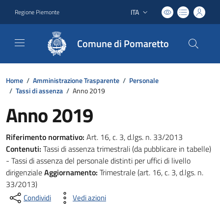
ITA
Regione Piemonte
Lingua attiva:
Comune di Pomaretto
Home
/
Amministrazione Trasparente
/
Personale
/
Tassi di assenza
/
Anno 2019
Anno 2019
Riferimento normativo:
Art. 16, c. 3, d.lgs. n. 33/2013
Contenuti:
Tassi di assenza trimestrali (da pubblicare in tabelle)
- Tassi di assenza del personale distinti per uffici di livello
dirigenziale
Aggiornamento:
Trimestrale (art. 16, c. 3, d.lgs. n.
33/2013)
Condividi
Vedi azioni