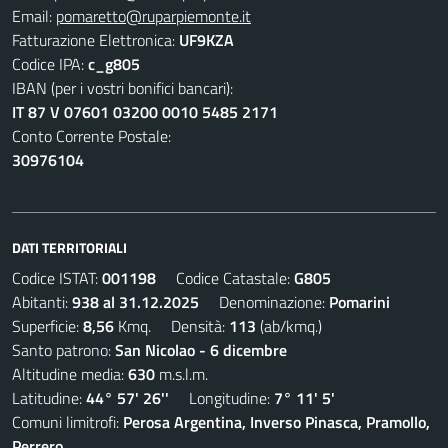
Email:
pomaretto@ruparpiemonte.it
Fatturazione Elettronica:
UF9KZA
Codice IPA:
c_g805
IBAN (per i vostri bonifici bancari):
IT 87 V 07601 03200 0010 5485 2171
Conto Corrente Postale:
30976104
DATI TERRITORIALI
Codice ISTAT:
001198
Codice Catastale:
G805
Abitanti:
938 al 31.12.2025
Denominazione:
Pomarini
Superficie:
8,56
Kmq. Densità:
113
(ab/kmq.)
Santo patrono:
San Nicolao - 6 dicembre
Altitudine media:
630
m.s.l.m.
Latitudine:
44° 57' 26''
Longitudine:
7° 11' 5'
Comuni limitrofi:
Perosa Argentina, Inverso Pinasca, Pramollo,
Perrero