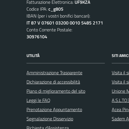
Fatturazione Elettronica:
UF9KZA
Codice IPA:
c_g805
IBAN (per i vostri bonifici bancari):
IT 87 V 07601 03200 0010 5485 2171
Conto Corrente Postale:
30976104
UTILITÀ
SITI AMIC
Amministrazione Trasparente
Visita il
Dichiarazione di accessibilità
Visita il
Piano di miglioramento del sito
Unione M
Leggi le FAQ
A.S.L.TO3
Prenotazione Appuntamento
Acea Pin
Segnalazione Disservizio
Sadem Arr
Richiesta d'Assistenza