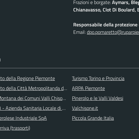
Frazioni e borgate:
Aymars, Blegi
Chianavasso, Clot Di Boulard, E
Responsabile della protezione d
Email:
dpo.pomaretto@ruparpie
I
 sito della Regione Piemonte
Turismo Torino e Provincia
 sito della Città Metropolitanda di Torino
ARPA Piemonte
ontana dei Comuni Valli Chisone e Germanasca
Pinerolo e le Valli Valdesi
 - Azienda Sanitaria Locale di Collegno e Pinerolo
Valchisone.it
erolese Industriale SpA
Piccola Grande Italia
iva (trasporti)