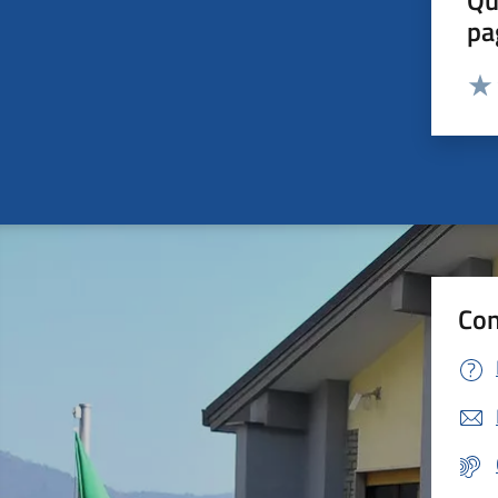
Qu
pa
Valut
Valu
Con