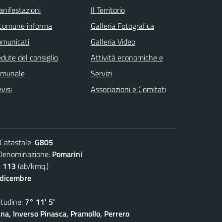
nifestazioni
Il Territorio
 comune informa
Galleria Fotografica
omunicati
Galleria Video
dute del consiglio
Attività economiche e
omunale
Servizi
visi
Associazioni e Comitati
atastale:
G805
nominazione:
Pomarini
:
113
(ab/kmq.)
 dicembre
udine:
7° 11' 5'
na, Inverso Pinasca, Pramollo, Perrero