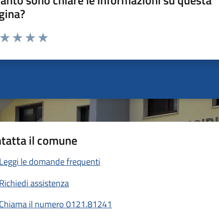
anto sono chiare le informazioni su questa
gina?
a da 1 a 5 stelle la pagina
ta 1 stelle su 5
Valuta 2 stelle su 5
Valuta 3 stelle su 5
Valuta 4 stelle su 5
Valuta 5 stelle su 5
tatta il comune
Leggi le domande frequenti
Richiedi assistenza
Chiama il numero 0121.81241