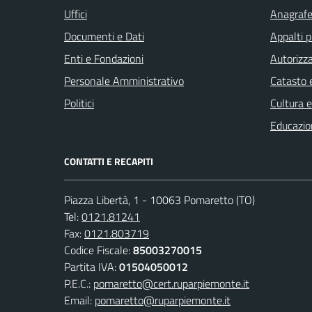
Uffici
Anagrafe 
Documenti e Dati
Appalti p
Enti e Fondazioni
Autorizza
Personale Amministrativo
Catasto e
Politici
Cultura 
Educazio
CONTATTI E RECAPITI
Piazza Libertà, 1 - 10063 Pomaretto (TO)
Tel:
0121.81241
Fax:
0121.803719
Codice Fiscale:
85003270015
Partita IVA:
01504050012
P.E.C.:
pomaretto@cert.ruparpiemonte.it
Email:
pomaretto@ruparpiemonte.it