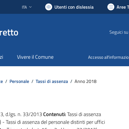
Utenti con dislessia
Aree 
ITA
Lingua attiva:
retto
Seguici su
zi
Vivere il Comune
Accesso all'informazi
te
/
Personale
/
Tassi di assenza
/
Anno 2018
. 3, d.lgs. n. 33/2013
Contenuti:
Tassi di assenza
) - Tassi di assenza del personale distinti per uffici