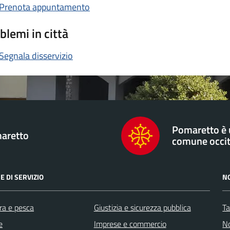
Prenota appuntamento
blemi in città
Segnala disservizio
Pomaretto è
aretto
comune occi
E DI SERVIZIO
N
ra e pesca
Giustizia e sicurezza pubblica
Ta
e
Imprese e commercio
No