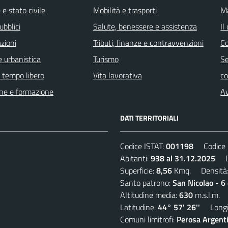
e stato civile
Mobilità e trasporti
Ma
ubblici
Salute, benessere e assistenza
Il
zioni
Tributi, finanze e contravvenzioni
C
 urbanistica
Turismo
Se
e tempo libero
Vita lavorativa
c
ne e formazione
Av
DATI TERRITORIALI
Codice ISTAT:
001198
Codice C
Abitanti:
938 al 31.12.2025
De
Superficie:
8,56
Kmq. Densità
Santo patrono:
San Nicolao - 6
Altitudine media:
630
m.s.l.m.
Latitudine:
44° 57' 26''
Longit
Comuni limitrofi:
Perosa Argenti