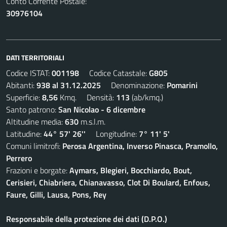
Conto Corrente Postale:
30976104
DATI TERRITORIALI
Codice ISTAT:
001198
Codice Catastale:
G805
Abitanti:
938 al 31.12.2025
Denominazione:
Pomarini
Superficie:
8,56
Kmq. Densità:
113
(ab/kmq.)
Santo patrono:
San Nicolao - 6 dicembre
Altitudine media:
630
m.s.l.m.
Latitudine:
44° 57' 26''
Longitudine:
7° 11' 5'
Comuni limitrofi:
Perosa Argentina, Inverso Pinasca, Pramollo,
Perrero
Frazioni e borgate:
Aymars, Blegieri, Bocchiardo, Bout,
Cerisieri, Chiabriera, Chianavasso, Clot Di Boulard, Enfous,
Faure, Gilli, Lausa, Pons, Rey
Responsabile della protezione dei dati (D.P.O.)