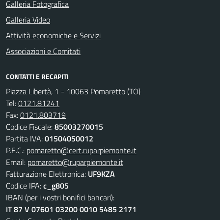
Galleria Fotografica
Galleria Video
Attività economiche e Servizi
Associazioni e Comitati
CONTATTI E RECAPITI
Piazza Libertà, 1 - 10063 Pomaretto (TO)
Tel:
0121.81241
Fax:
0121.803719
Codice Fiscale:
85003270015
Partita IVA:
01504050012
P.E.C.:
pomaretto@cert.ruparpiemonte.it
Email:
pomaretto@ruparpiemonte.it
Fatturazione Elettronica:
UF9KZA
Codice IPA:
c_g805
IBAN (per i vostri bonifici bancari):
IT 87 V 07601 03200 0010 5485 2171