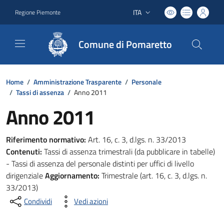
ITA
Regione Piemonte
Lingua attiva:
Comune di Pomaretto
Home
/
Amministrazione Trasparente
/
Personale
/
Tassi di assenza
/
Anno 2011
Anno 2011
Riferimento normativo:
Art. 16, c. 3, d.lgs. n. 33/2013
Contenuti:
Tassi di assenza trimestrali (da pubblicare in tabelle)
- Tassi di assenza del personale distinti per uffici di livello
dirigenziale
Aggiornamento:
Trimestrale (art. 16, c. 3, d.lgs. n.
33/2013)
Condividi
Vedi azioni