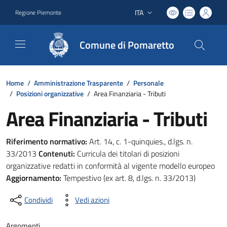
ITA
Regione Piemonte
Lingua attiva:
Comune di Pomaretto
Home
/
Amministrazione Trasparente
/
Personale
/
Posizioni organizzative
/
Area Finanziaria - Tributi
Area Finanziaria - Tributi
Riferimento normativo:
Art. 14, c. 1-quinquies., d.lgs. n.
33/2013
Contenuti:
Curricula dei titolari di posizioni
organizzative redatti in conformità al vigente modello europeo
Aggiornamento:
Tempestivo (ex art. 8, d.lgs. n. 33/2013)
Condividi
Vedi azioni
Argomenti