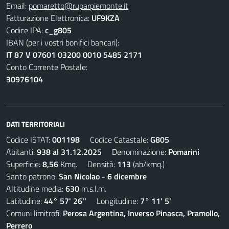
Email:
pomaretto@ruparpiemonte.it
Fatturazione Elettronica:
UF9KZA
Codice IPA:
c_g805
IBAN (per i vostri bonifici bancari):
IT 87 V 07601 03200 0010 5485 2171
Conto Corrente Postale:
30976104
DATI TERRITORIALI
Codice ISTAT:
001198
Codice Catastale:
G805
Abitanti:
938 al 31.12.2025
Denominazione:
Pomarini
Superficie:
8,56
Kmq. Densità:
113
(ab/kmq.)
Santo patrono:
San Nicolao - 6 dicembre
Altitudine media:
630
m.s.l.m.
Latitudine:
44° 57' 26''
Longitudine:
7° 11' 5'
Comuni limitrofi:
Perosa Argentina, Inverso Pinasca, Pramollo,
Perrero