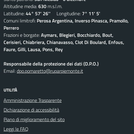
Altitudine media:
630
m.s.l.m.
Latitudine:
44° 57' 26''
Longitudine:
7° 11' 5'
Comuni limitrofi:
Perosa Argentina, Inverso Pinasca, Pramollo,
Perrero
Frazioni e borgate:
Aymars, Blegieri, Bocchiardo, Bout,
Cerisieri, Chiabriera, Chianavasso, Clot Di Boulard, Enfous,
Faure, Gilli, Lausa, Pons, Rey
Responsabile della protezione dei dati (D.P.O.)
Email:
dpo.pomaretto@ruparpiemonte.it
UTILITÀ
Amministrazione Trasparente
Dichiarazione di accessibilità
Piano di miglioramento del sito
Leggi le FAQ