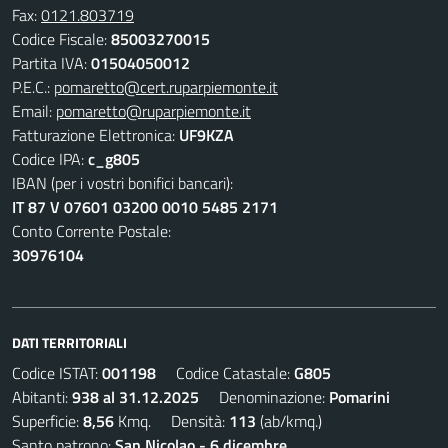
Fax:
0121.803719
Codice Fiscale:
85003270015
Partita IVA:
01504050012
P.E.C.:
pomaretto@cert.ruparpiemonte.it
Email:
pomaretto@ruparpiemonte.it
Fatturazione Elettronica:
UF9KZA
Codice IPA:
c_g805
IBAN (per i vostri bonifici bancari):
IT 87 V 07601 03200 0010 5485 2171
Conto Corrente Postale:
30976104
DATI TERRITORIALI
Codice ISTAT:
001198
Codice Catastale:
G805
Abitanti:
938 al 31.12.2025
Denominazione:
Pomarini
Superficie:
8,56
Kmq. Densità:
113
(ab/kmq.)
Santo patrono:
San Nicolao - 6 dicembre