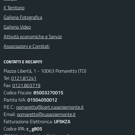
Il Territorio
Galleria Fotografica
Galleria Video
Attività economiche e Servizi
Associazioni e Comitati
CONTATTI E RECAPITI
Piazza Libertà, 1 - 10063 Pomaretto (TO)
Tel:
0121.81241
Fax:
0121.803719
Codice Fiscale:
85003270015
Partita IVA:
01504050012
P.E.C.:
pomaretto@cert.ruparpiemonte.it
Email:
pomaretto@ruparpiemonte.it
Fatturazione Elettronica:
UF9KZA
Codice IPA:
c_g805