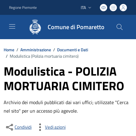
ITA
Regione Piemonte
Lingua attiva:
Comune di Pomaretto
Home
/
Amministrazione
/
Documenti e Dati
/
Modulistica (
Polizia mortuaria cimitero
)
Modulistica - POLIZIA
MORTUARIA CIMITERO
Archivio dei moduli pubblicati dai vari uffici; utilizzate "Cerca
nel sito" per un accesso più agevole.
Condividi
Vedi azioni