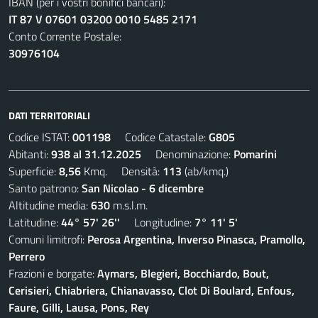
IBAN (per i vostri bonifici bancari):
IT 87 V 07601 03200 0010 5485 2171
Conto Corrente Postale:
30976104
DATI TERRITORIALI
Codice ISTAT:
001198
Codice Catastale:
G805
Abitanti:
938 al 31.12.2025
Denominazione:
Pomarini
Superficie:
8,56
Kmq. Densità:
113
(ab/kmq.)
Santo patrono:
San Nicolao - 6 dicembre
Altitudine media:
630
m.s.l.m.
Latitudine:
44° 57' 26''
Longitudine:
7° 11' 5'
Comuni limitrofi:
Perosa Argentina, Inverso Pinasca, Pramollo,
Perrero
Frazioni e borgate:
Aymars, Blegieri, Bocchiardo, Bout,
Cerisieri, Chiabriera, Chianavasso, Clot Di Boulard, Enfous,
Faure, Gilli, Lausa, Pons, Rey