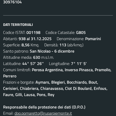
30976104
DATI TERRITORIALI
Codice ISTAT:
001198
Codice Catastale:
G805
Abitanti:
938 al 31.12.2025
Denominazione:
Pomarini
Superficie:
8,56
Kmq. Densità:
113
(ab/kmq.)
Santo patrono:
San Nicolao - 6 dicembre
Altitudine media:
630
m.s.l.m.
Latitudine:
44° 57' 26''
Longitudine:
7° 11' 5'
Comuni limitrofi:
Perosa Argentina, Inverso Pinasca, Pramollo,
Perrero
Frazioni e borgate:
Aymars, Blegieri, Bocchiardo, Bout,
Cerisieri, Chiabriera, Chianavasso, Clot Di Boulard, Enfous,
Faure, Gilli, Lausa, Pons, Rey
Responsabile della protezione dei dati (D.P.O.)
Email:
dpo.pomaretto@ruparpiemonte.it