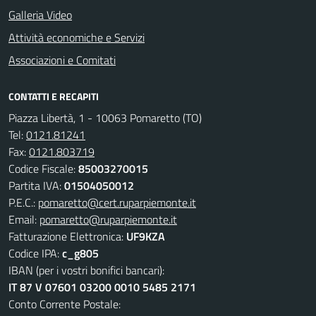
Galleria Video
Attività economiche e Servizi
Associazioni e Comitati
CONTATTI E RECAPITI
Piazza Libertà, 1 - 10063 Pomaretto (TO)
Tel:
0121.81241
Fax:
0121.803719
Codice Fiscale:
85003270015
Partita IVA:
01504050012
P.E.C.:
pomaretto@cert.ruparpiemonte.it
Email:
pomaretto@ruparpiemonte.it
Fatturazione Elettronica:
UF9KZA
Codice IPA:
c_g805
IBAN (per i vostri bonifici bancari):
IT 87 V 07601 03200 0010 5485 2171
Conto Corrente Postale: