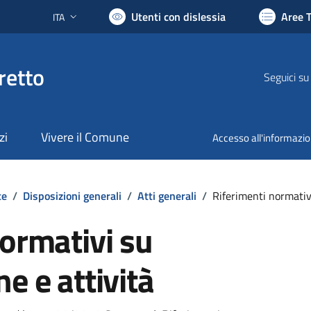
Utenti con dislessia
Aree 
ITA
Lingua attiva:
retto
Seguici su
zi
Vivere il Comune
Accesso all'informazi
te
/
Disposizioni generali
/
Atti generali
/
Riferimenti normativi
normativi su
e e attività