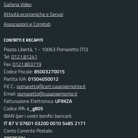
Galleria Video
Attività economiche e Servizi
Associazioni e Comitati
CONTATTI E RECAPITI
Piazza Libertà, 1 - 10063 Pomaretto (TO)
Tel:
0121.81241
Fax:
0121.803719
Codice Fiscale:
85003270015
Partita IVA:
01504050012
P.E.C.:
pomaretto@cert.ruparpiemonte.it
Email:
pomaretto@ruparpiemonte.it
Fatturazione Elettronica:
UF9KZA
Codice IPA:
c_g805
IBAN (per i vostri bonifici bancari):
IT 87 V 07601 03200 0010 5485 2171
Conto Corrente Postale: