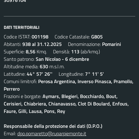
30976104
DATI TERRITORIALI
Codice ISTAT:
001198
Codice Catastale:
G805
Abitanti:
938 al 31.12.2025
Denominazione:
Pomarini
Superficie:
8,56
Kmq. Densità:
113
(ab/kmq.)
Santo patrono:
San Nicolao - 6 dicembre
Altitudine media:
630
m.s.l.m.
Latitudine:
44° 57' 26''
Longitudine:
7° 11' 5'
Comuni limitrofi:
Perosa Argentina, Inverso Pinasca, Pramollo,
Perrero
Frazioni e borgate:
Aymars, Blegieri, Bocchiardo, Bout,
Cerisieri, Chiabriera, Chianavasso, Clot Di Boulard, Enfous,
Faure, Gilli, Lausa, Pons, Rey
Responsabile della protezione dei dati (D.P.O.)
Email:
dpo.pomaretto@ruparpiemonte.it