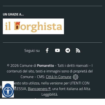
UN GRAZIE A...
Facebook
YouTube
Telegram
RSS
Seguici su
©
2026
Comune di
Pomaretto
- Tutti i diritti riservati - I
contenuti del sito, testi e immagini sono di proprietà del
Comune - CMS:
Città In Comune
Questo sito utilizza, nella versione per UTENTI CON
Reimposta
DISLESSIA,
Biancoenero ®
, una font italiana ad Alta
tutto
Leggibilità.
AREA RISERVATA