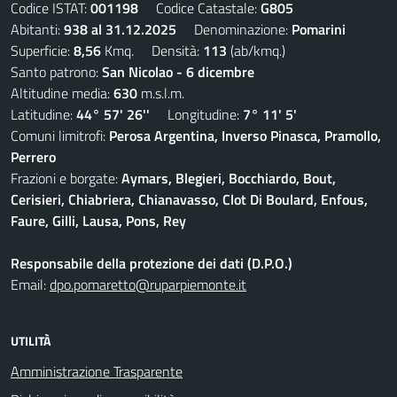
Codice ISTAT:
001198
Codice Catastale:
G805
Abitanti:
938 al 31.12.2025
Denominazione:
Pomarini
Superficie:
8,56
Kmq. Densità:
113
(ab/kmq.)
Santo patrono:
San Nicolao - 6 dicembre
Altitudine media:
630
m.s.l.m.
Latitudine:
44° 57' 26''
Longitudine:
7° 11' 5'
Comuni limitrofi:
Perosa Argentina, Inverso Pinasca, Pramollo,
Perrero
Frazioni e borgate:
Aymars, Blegieri, Bocchiardo, Bout,
Cerisieri, Chiabriera, Chianavasso, Clot Di Boulard, Enfous,
Faure, Gilli, Lausa, Pons, Rey
Responsabile della protezione dei dati (D.P.O.)
Email:
dpo.pomaretto@ruparpiemonte.it
UTILITÀ
Amministrazione Trasparente