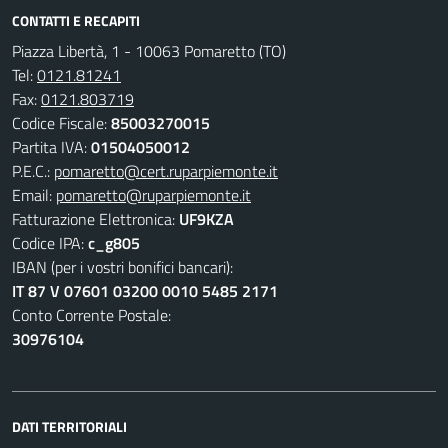
CONTATTI E RECAPITI
Piazza Libertà, 1 - 10063 Pomaretto (TO)
Tel:
0121.81241
Fax:
0121.803719
Codice Fiscale:
85003270015
Partita IVA:
01504050012
P.E.C.:
pomaretto@cert.ruparpiemonte.it
Email:
pomaretto@ruparpiemonte.it
Fatturazione Elettronica:
UF9KZA
Codice IPA:
c_g805
IBAN (per i vostri bonifici bancari):
IT 87 V 07601 03200 0010 5485 2171
Conto Corrente Postale:
30976104
DATI TERRITORIALI