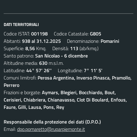
DATI TERRITORIALI
Codice ISTAT:
001198
Codice Catastale:
G805
Abitanti:
938 al 31.12.2025
Denominazione:
Pomarini
Superficie:
8,56
Kmq. Densità:
113
(ab/kmq.)
Santo patrono:
San Nicolao - 6 dicembre
Altitudine media:
630
m.s.l.m.
Latitudine:
44° 57' 26''
Longitudine:
7° 11' 5'
Comuni limitrofi:
Perosa Argentina, Inverso Pinasca, Pramollo,
Perrero
Frazioni e borgate:
Aymars, Blegieri, Bocchiardo, Bout,
Cerisieri, Chiabriera, Chianavasso, Clot Di Boulard, Enfous,
Faure, Gilli, Lausa, Pons, Rey
Responsabile della protezione dei dati (D.P.O.)
Email:
dpo.pomaretto@ruparpiemonte.it