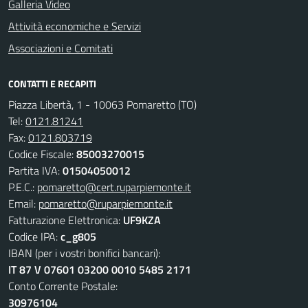
Galleria Video
Attività economiche e Servizi
Associazioni e Comitati
CONTATTI E RECAPITI
Piazza Libertà, 1 - 10063 Pomaretto (TO)
Tel:
0121.81241
Fax:
0121.803719
Codice Fiscale:
85003270015
Partita IVA:
01504050012
P.E.C.:
pomaretto@cert.ruparpiemonte.it
Email:
pomaretto@ruparpiemonte.it
Fatturazione Elettronica:
UF9KZA
Codice IPA:
c_g805
IBAN (per i vostri bonifici bancari):
IT 87 V 07601 03200 0010 5485 2171
Conto Corrente Postale:
30976104