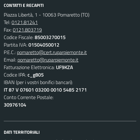
CONTATTI E RECAPITI
Piazza Libertà, 1 - 10063 Pomaretto (TO)
Tel:
0121.81241
Fax:
0121.803719
Codice Fiscale:
85003270015
Partita IVA:
01504050012
P.E.C.:
pomaretto@cert.ruparpiemonte.it
Email:
pomaretto@ruparpiemonte.it
Fatturazione Elettronica:
UF9KZA
Codice IPA:
c_g805
IBAN (per i vostri bonifici bancari):
IT 87 V 07601 03200 0010 5485 2171
Conto Corrente Postale:
30976104
DATI TERRITORIALI