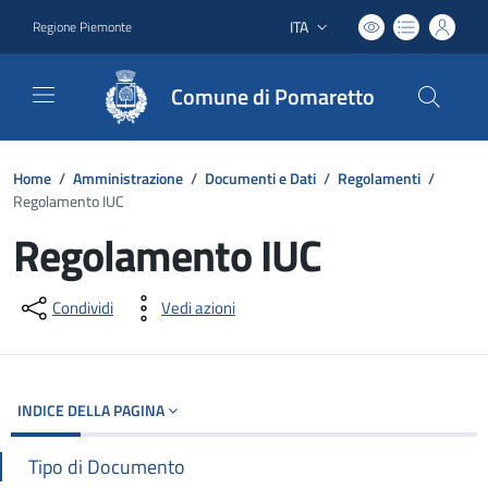
ITA
Regione Piemonte
Lingua attiva:
Comune di Pomaretto
Home
/
Amministrazione
/
Documenti e Dati
/
Regolamenti
/
Regolamento IUC
Regolamento IUC
Dettagli del documento
Condividi
Vedi azioni
INDICE DELLA PAGINA
Tipo di Documento