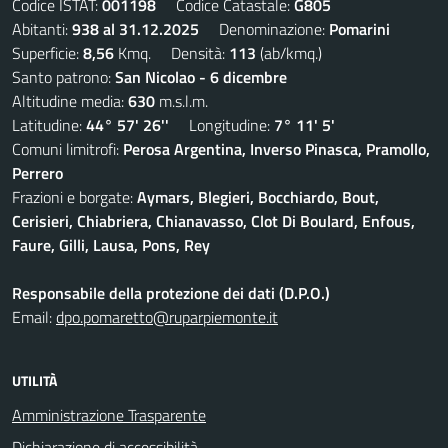
Codice ISTAT:
001198
Codice Catastale:
G805
Abitanti:
938 al 31.12.2025
Denominazione:
Pomarini
Superficie:
8,56
Kmq. Densità:
113
(ab/kmq.)
Santo patrono:
San Nicolao - 6 dicembre
Altitudine media:
630
m.s.l.m.
Latitudine:
44° 57' 26''
Longitudine:
7° 11' 5'
Comuni limitrofi:
Perosa Argentina, Inverso Pinasca, Pramollo,
Perrero
Frazioni e borgate:
Aymars, Blegieri, Bocchiardo, Bout,
Cerisieri, Chiabriera, Chianavasso, Clot Di Boulard, Enfous,
Faure, Gilli, Lausa, Pons, Rey
Responsabile della protezione dei dati (D.P.O.)
Email:
dpo.pomaretto@ruparpiemonte.it
UTILITÀ
Amministrazione Trasparente
Dichiarazione di accessibilità