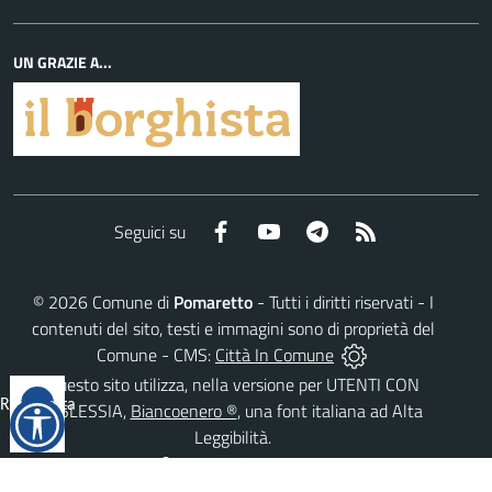
UN GRAZIE A...
Facebook
YouTube
Telegram
RSS
Seguici su
©
2026
Comune di
Pomaretto
- Tutti i diritti riservati - I
contenuti del sito, testi e immagini sono di proprietà del
Comune - CMS:
Città In Comune
Questo sito utilizza, nella versione per UTENTI CON
Reimposta
DISLESSIA,
Biancoenero ®
, una font italiana ad Alta
tutto
Leggibilità.
AREA RISERVATA