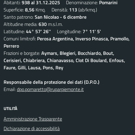
Abitanti:
938 al 31.12.2025
Denominazione:
Pomarini
Superficie:
8,56
Kmq. Densità:
113
(ab/kmq.)
Santo patrono:
San Nicolao - 6 dicembre
Altitudine media:
630
m.s.l.m.
Latitudine:
44° 57' 26''
Longitudine:
7° 11' 5'
Comuni limitrofi:
Perosa Argentina, Inverso Pinasca, Pramollo,
Perrero
Frazioni e borgate:
Aymars, Blegieri, Bocchiardo, Bout,
Cerisieri, Chiabriera, Chianavasso, Clot Di Boulard, Enfous,
Faure, Gilli, Lausa, Pons, Rey
Responsabile della protezione dei dati (D.P.O.)
Email:
dpo.pomaretto@ruparpiemonte.it
UTILITÀ
Amministrazione Trasparente
Dichiarazione di accessibilità