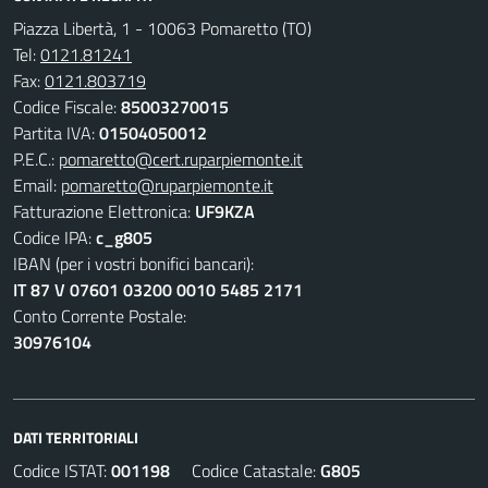
Piazza Libertà, 1 - 10063 Pomaretto (TO)
Tel:
0121.81241
Fax:
0121.803719
Codice Fiscale:
85003270015
Partita IVA:
01504050012
P.E.C.:
pomaretto@cert.ruparpiemonte.it
Email:
pomaretto@ruparpiemonte.it
Fatturazione Elettronica:
UF9KZA
Codice IPA:
c_g805
IBAN (per i vostri bonifici bancari):
IT 87 V 07601 03200 0010 5485 2171
Conto Corrente Postale:
30976104
DATI TERRITORIALI
Codice ISTAT:
001198
Codice Catastale:
G805