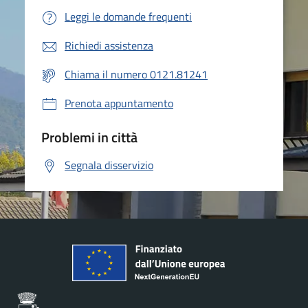
Leggi le domande frequenti
Richiedi assistenza
Chiama il numero 0121.81241
Prenota appuntamento
Problemi in città
Segnala disservizio