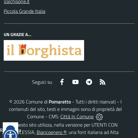
Valchisone.it
Piccola Grande Italia
UN GRAZIE A...
Facebook
YouTube
Telegram
RSS
Seguici su
©
2026
Comune di
Pomaretto
- Tutti i diritti riservati - I
contenuti del sito, testi e immagini sono di proprietà del
Comune - CMS:
Città In Comune
Questo sito utilizza, nella versione per UTENTI CON
Reimposta
DISLESSIA,
Biancoenero ®
, una font italiana ad Alta
tutto