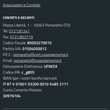
Associazioni e Comitati
CONTATTI E RECAPITI
Piazza Libertà, 1 - 10063 Pomaretto (TO)
Tel:
0121.81241
Fax:
0121.803719
Codice Fiscale:
85003270015
Partita IVA:
01504050012
P.E.C.:
pomaretto@cert.ruparpiemonte.it
Email:
pomaretto@ruparpiemonte.it
Fatturazione Elettronica:
UF9KZA
Codice IPA:
c_g805
IBAN (per i vostri bonifici bancari):
IT 87 V 07601 03200 0010 5485 2171
Conto Corrente Postale:
30976104