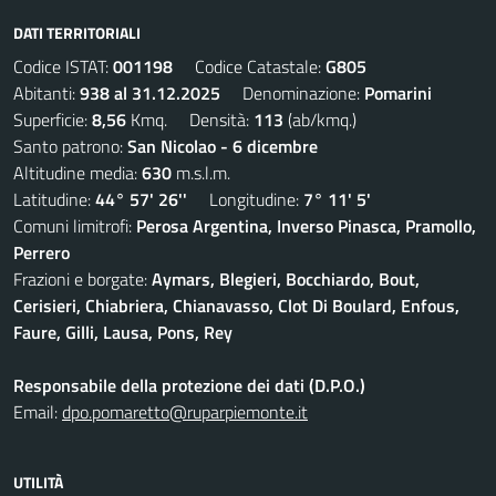
DATI TERRITORIALI
Codice ISTAT:
001198
Codice Catastale:
G805
Abitanti:
938 al 31.12.2025
Denominazione:
Pomarini
Superficie:
8,56
Kmq. Densità:
113
(ab/kmq.)
Santo patrono:
San Nicolao - 6 dicembre
Altitudine media:
630
m.s.l.m.
Latitudine:
44° 57' 26''
Longitudine:
7° 11' 5'
Comuni limitrofi:
Perosa Argentina, Inverso Pinasca, Pramollo,
Perrero
Frazioni e borgate:
Aymars, Blegieri, Bocchiardo, Bout,
Cerisieri, Chiabriera, Chianavasso, Clot Di Boulard, Enfous,
Faure, Gilli, Lausa, Pons, Rey
Responsabile della protezione dei dati (D.P.O.)
Email:
dpo.pomaretto@ruparpiemonte.it
UTILITÀ