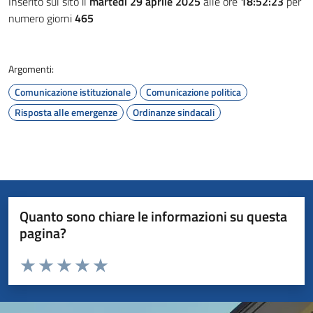
Inserito sul sito il
martedì 29 aprile 2025
alle ore
18:52:23
per
numero giorni
465
Argomenti:
Comunicazione istituzionale
Comunicazione politica
Risposta alle emergenze
Ordinanze sindacali
Quanto sono chiare le informazioni su questa
pagina?
Valuta da 1 a 5 stelle la pagina
Valuta 1 stelle su 5
Valuta 2 stelle su 5
Valuta 3 stelle su 5
Valuta 4 stelle su 5
Valuta 5 stelle su 5