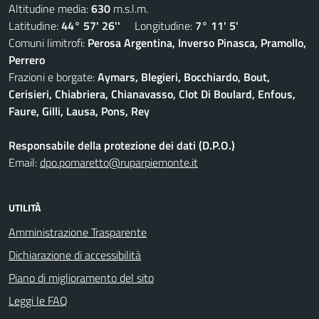
Altitudine media:
630
m.s.l.m.
Latitudine:
44° 57' 26''
Longitudine:
7° 11' 5'
Comuni limitrofi:
Perosa Argentina, Inverso Pinasca, Pramollo,
Perrero
Frazioni e borgate:
Aymars, Blegieri, Bocchiardo, Bout,
Cerisieri, Chiabriera, Chianavasso, Clot Di Boulard, Enfous,
Faure, Gilli, Lausa, Pons, Rey
Responsabile della protezione dei dati (D.P.O.)
Email:
dpo.pomaretto@ruparpiemonte.it
UTILITÀ
Amministrazione Trasparente
Dichiarazione di accessibilità
Piano di miglioramento del sito
Leggi le FAQ