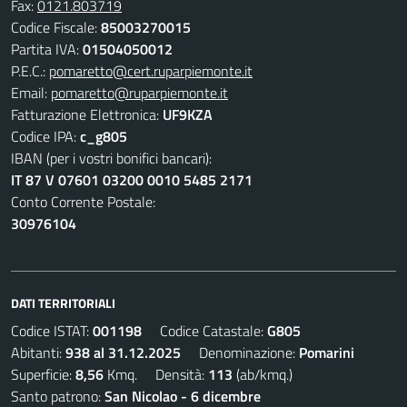
Fax:
0121.803719
Codice Fiscale:
85003270015
Partita IVA:
01504050012
P.E.C.:
pomaretto@cert.ruparpiemonte.it
Email:
pomaretto@ruparpiemonte.it
Fatturazione Elettronica:
UF9KZA
Codice IPA:
c_g805
IBAN (per i vostri bonifici bancari):
IT 87 V 07601 03200 0010 5485 2171
Conto Corrente Postale:
30976104
DATI TERRITORIALI
Codice ISTAT:
001198
Codice Catastale:
G805
Abitanti:
938 al 31.12.2025
Denominazione:
Pomarini
Superficie:
8,56
Kmq. Densità:
113
(ab/kmq.)
Santo patrono:
San Nicolao - 6 dicembre