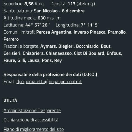
Superficie:
8,56
Kmq. Densità:
113
(ab/kmq.)
Santo patrono:
San Nicolao - 6 dicembre
Altitudine media:
630
m.s.l.m.
Latitudine:
44° 57' 26''
Longitudine:
7° 11' 5'
Comuni limitrofi:
Perosa Argentina, Inverso Pinasca, Pramollo,
Perrero
Frazioni e borgate:
Aymars, Blegieri, Bocchiardo, Bout,
Cerisieri, Chiabriera, Chianavasso, Clot Di Boulard, Enfous,
Faure, Gilli, Lausa, Pons, Rey
Responsabile della protezione dei dati (D.P.O.)
Email:
dpo.pomaretto@ruparpiemonte.it
UTILITÀ
Amministrazione Trasparente
Dichiarazione di accessibilità
Piano di miglioramento del sito