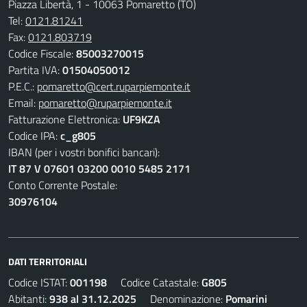
Piazza Libertà, 1 - 10063 Pomaretto (TO)
Tel:
0121.81241
Fax:
0121.803719
Codice Fiscale:
85003270015
Partita IVA:
01504050012
P.E.C.:
pomaretto@cert.ruparpiemonte.it
Email:
pomaretto@ruparpiemonte.it
Fatturazione Elettronica:
UF9KZA
Codice IPA:
c_g805
IBAN (per i vostri bonifici bancari):
IT 87 V 07601 03200 0010 5485 2171
Conto Corrente Postale:
30976104
DATI TERRITORIALI
Codice ISTAT:
001198
Codice Catastale:
G805
Abitanti:
938 al 31.12.2025
Denominazione:
Pomarini