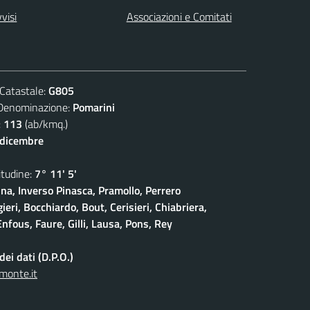
visi
Associazioni e Comitati
atastale:
G805
nominazione:
Pomarini
:
113
(ab/kmq.)
 dicembre
udine:
7° 11' 5'
na, Inverso Pinasca, Pramollo, Perrero
eri, Bocchiardo, Bout, Cerisieri, Chiabriera,
nfous, Faure, Gilli, Lausa, Pons, Rey
ei dati (D.P.O.)
monte.it