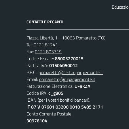
Educazio
CONTATTI E RECAPITI
Piazza Libertà, 1 - 10063 Pomaretto (TO)
Tel:
0121.81241
Fax:
0121.803719
Codice Fiscale:
85003270015
Partita IVA:
01504050012
P.E.C.:
pomaretto@cert.ruparpiemonte.it
Email:
pomaretto@ruparpiemonte.it
Fatturazione Elettronica:
UF9KZA
Codice IPA:
c_g805
IBAN (per i vostri bonifici bancari):
IT 87 V 07601 03200 0010 5485 2171
Conto Corrente Postale:
30976104