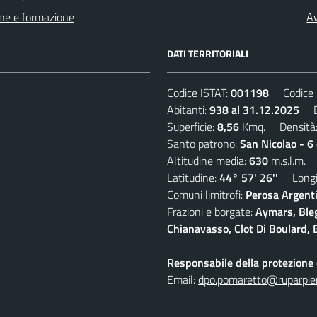
ne e formazione
Av
DATI TERRITORIALI
Codice ISTAT:
001198
Codice C
Abitanti:
938 al 31.12.2025
De
Superficie:
8,56
Kmq. Densità
Santo patrono:
San Nicolao - 6
Altitudine media:
630
m.s.l.m.
Latitudine:
44° 57' 26''
Longit
Comuni limitrofi:
Perosa Argenti
Frazioni e borgate:
Aymars, Blegi
Chianavasso, Clot Di Boulard, E
Responsabile della protezione d
Email:
dpo.pomaretto@ruparpie