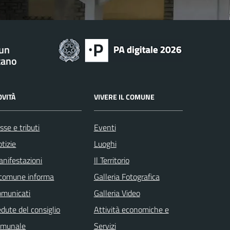
 un
tano
OVITÀ
VIVERE IL COMUNE
sse e tributi
Eventi
tizie
Luoghi
nifestazioni
Il Territorio
 comune informa
Galleria Fotografica
omunicati
Galleria Video
dute del consiglio
Attività economiche e
omunale
Servizi