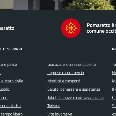
Pomaretto è
aretto
comune occi
E DI SERVIZIO
N
ra e pesca
Giustizia e sicurezza pubblica
Ta
e
Imprese e commercio
No
e stato civile
Mobilità e trasporti
Ma
ubblici
Salute, benessere e assistenza
Il
zioni
Tributi, finanze e contravvenzioni
C
 urbanistica
Turismo
Se
e tempo libero
Vita lavorativa
c