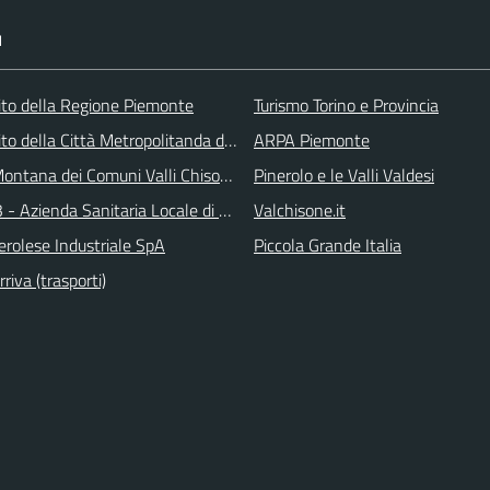
I
 sito della Regione Piemonte
Turismo Torino e Provincia
 sito della Città Metropolitanda di Torino
ARPA Piemonte
ontana dei Comuni Valli Chisone e Germanasca
Pinerolo e le Valli Valdesi
 - Azienda Sanitaria Locale di Collegno e Pinerolo
Valchisone.it
erolese Industriale SpA
Piccola Grande Italia
iva (trasporti)