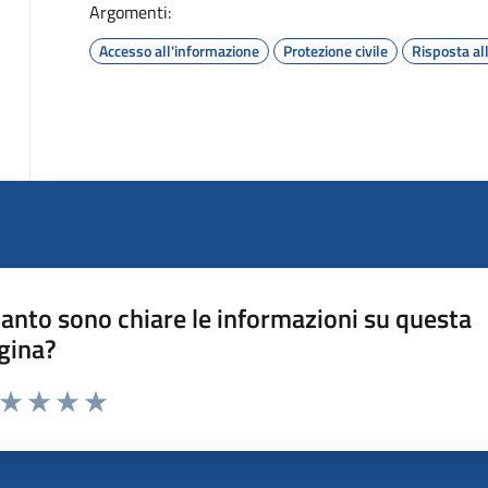
Argomenti:
Accesso all'informazione
Protezione civile
Risposta al
anto sono chiare le informazioni su questa
gina?
a da 1 a 5 stelle la pagina
ta 1 stelle su 5
Valuta 2 stelle su 5
Valuta 3 stelle su 5
Valuta 4 stelle su 5
Valuta 5 stelle su 5