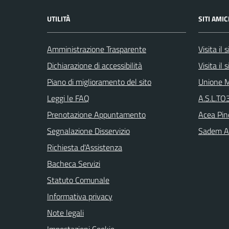
UTILITÀ
SITI AMIC
Amministrazione Trasparente
Visita il
Dichiarazione di accessibilità
Visita il
Piano di miglioramento del sito
Unione M
Leggi le FAQ
A.S.L.TO3
Prenotazione Appuntamento
Acea Pin
Segnalazione Disservizio
Sadem Arr
Richiesta d'Assistenza
Bacheca Servizi
Statuto Comunale
Informativa privacy
Note legali
Impostazioni Cookie