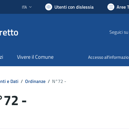
Utenti con dislessia
Aree 
ITA
Lingua attiva:
retto
Seguici su
zi
Vivere il Comune
Accesso all'informazi
ti e Dati
/
Ordinanze
/
N°72 -
°72 -
ocumento