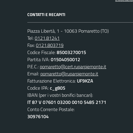
CONTATTI E RECAPITI
Piazza Libertà, 1 - 10063 Pomaretto (TO)
Tel:
0121.81241
Fax:
0121.803719
Codice Fiscale:
85003270015
Partita IVA:
01504050012
P.E.C.:
pomaretto@cert.ruparpiemonte.it
Email:
pomaretto@ruparpiemonte.it
Fatturazione Elettronica:
UF9KZA
Codice IPA:
c_g805
IBAN (per i vostri bonifici bancari):
IT 87 V 07601 03200 0010 5485 2171
Conto Corrente Postale:
30976104