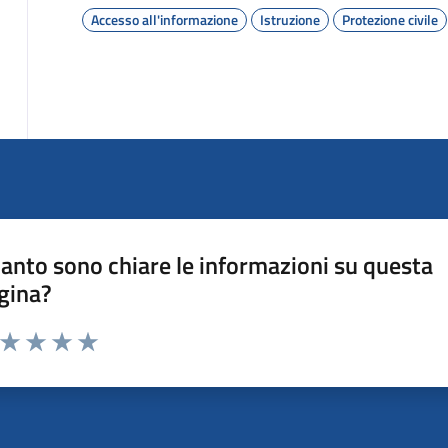
Accesso all'informazione
Istruzione
Protezione civile
anto sono chiare le informazioni su questa
gina?
a da 1 a 5 stelle la pagina
ta 1 stelle su 5
Valuta 2 stelle su 5
Valuta 3 stelle su 5
Valuta 4 stelle su 5
Valuta 5 stelle su 5