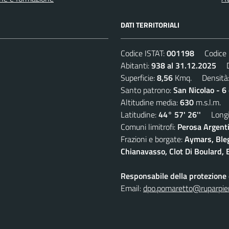
DATI TERRITORIALI
Codice ISTAT:
001198
Codice C
Abitanti:
938 al 31.12.2025
De
Superficie:
8,56
Kmq. Densità
Santo patrono:
San Nicolao - 6
Altitudine media:
630
m.s.l.m.
Latitudine:
44° 57' 26''
Longit
Comuni limitrofi:
Perosa Argenti
Frazioni e borgate:
Aymars, Blegi
Chianavasso, Clot Di Boulard, E
Responsabile della protezione d
Email:
dpo.pomaretto@ruparpie