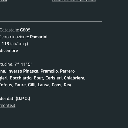
atastale:
G805
nominazione:
Pomarini
:
113
(ab/kmq.)
 dicembre
udine:
7° 11' 5'
na, Inverso Pinasca, Pramollo, Perrero
eri, Bocchiardo, Bout, Cerisieri, Chiabriera,
nfous, Faure, Gilli, Lausa, Pons, Rey
ei dati (D.P.O.)
monte.it