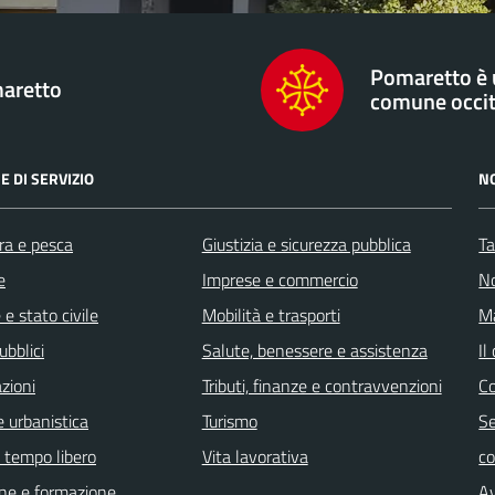
Pomaretto è
aretto
comune occi
E DI SERVIZIO
N
ra e pesca
Giustizia e sicurezza pubblica
Ta
e
Imprese e commercio
No
e stato civile
Mobilità e trasporti
Ma
ubblici
Salute, benessere e assistenza
Il
zioni
Tributi, finanze e contravvenzioni
C
 urbanistica
Turismo
Se
e tempo libero
Vita lavorativa
c
ne e formazione
Av