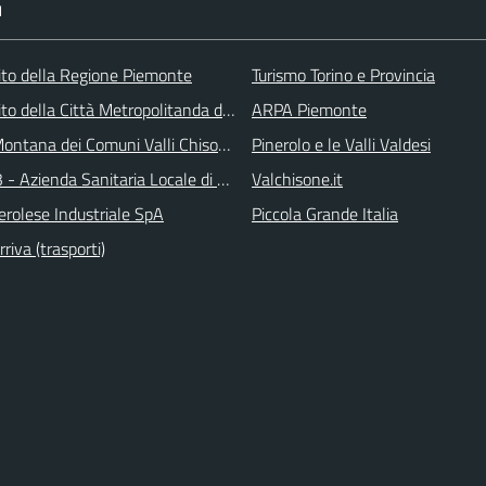
I
 sito della Regione Piemonte
Turismo Torino e Provincia
 sito della Città Metropolitanda di Torino
ARPA Piemonte
ontana dei Comuni Valli Chisone e Germanasca
Pinerolo e le Valli Valdesi
 - Azienda Sanitaria Locale di Collegno e Pinerolo
Valchisone.it
erolese Industriale SpA
Piccola Grande Italia
iva (trasporti)