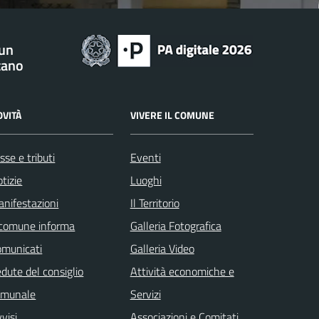
 un
tano
OVITÀ
VIVERE IL COMUNE
sse e tributi
Eventi
tizie
Luoghi
nifestazioni
Il Territorio
 comune informa
Galleria Fotografica
omunicati
Galleria Video
dute del consiglio
Attività economiche e
omunale
Servizi
visi
Associazioni e Comitati