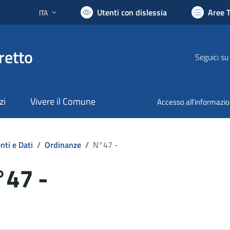
Utenti con dislessia
Aree 
ITA
Lingua attiva:
retto
Seguici su
zi
Vivere il Comune
Accesso all'informazi
ti e Dati
/
Ordinanze
/
N°47 -
°47 -
ocumento