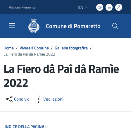
ITA
Regione Piemonte
Lingua attiva:
Comune di Pomaretto
Home
/
Vivere il Comune
/
Galleria fotografica
/
La Fiero dâ Paî dâ Ramìe 2022
La Fiero dâ Paî dâ Ramìe
2022
Dettagli del documento
Condividi
Vedi azioni
INDICE DELLA PAGINA