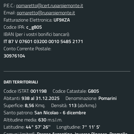
P.E.C.:
pomaretto@cert.ruparpiemonte.it
Email:
pomaretto@ruparpiemonte.it
Fatturazione Elettronica:
UF9KZA
Codice IPA:
c_g805
IBAN (per i vostri bonifici bancari):
IT 87 V 07601 03200 0010 5485 2171
Conto Corrente Postale:
30976104
DATI TERRITORIALI
Codice ISTAT:
001198
Codice Catastale:
G805
Abitanti:
938 al 31.12.2025
Denominazione:
Pomarini
Superficie:
8,56
Kmq. Densità:
113
(ab/kmq.)
Santo patrono:
San Nicolao - 6 dicembre
Altitudine media:
630
m.s.l.m.
Latitudine:
44° 57' 26''
Longitudine:
7° 11' 5'