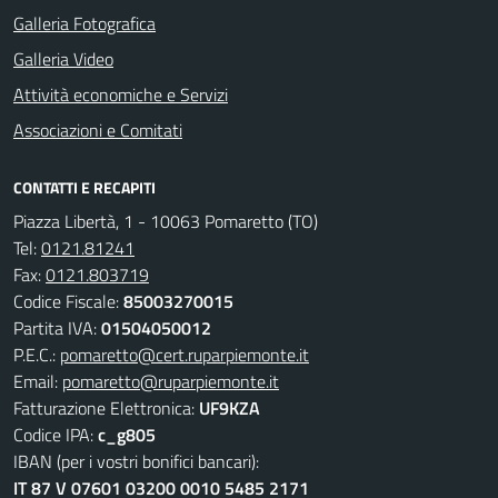
Galleria Fotografica
Galleria Video
Attività economiche e Servizi
Associazioni e Comitati
CONTATTI E RECAPITI
Piazza Libertà, 1 - 10063 Pomaretto (TO)
Tel:
0121.81241
Fax:
0121.803719
Codice Fiscale:
85003270015
Partita IVA:
01504050012
P.E.C.:
pomaretto@cert.ruparpiemonte.it
Email:
pomaretto@ruparpiemonte.it
Fatturazione Elettronica:
UF9KZA
Codice IPA:
c_g805
IBAN (per i vostri bonifici bancari):
IT 87 V 07601 03200 0010 5485 2171