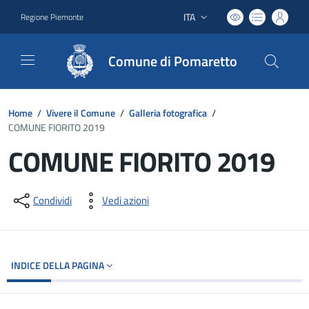
ITA
Regione Piemonte
Lingua attiva:
Comune di Pomaretto
Home
/
Vivere il Comune
/
Galleria fotografica
/
COMUNE FIORITO 2019
COMUNE FIORITO 2019
Dettagli del documento
Condividi
Vedi azioni
INDICE DELLA PAGINA