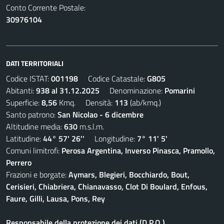
Conto Corrente Postale:
30976104
DATI TERRITORIALI
Codice ISTAT:
001198
Codice Catastale:
G805
Abitanti:
938 al 31.12.2025
Denominazione:
Pomarini
Superficie:
8,56
Kmq. Densità:
113
(ab/kmq.)
Santo patrono:
San Nicolao - 6 dicembre
Altitudine media:
630
m.s.l.m.
Latitudine:
44° 57' 26''
Longitudine:
7° 11' 5'
Comuni limitrofi:
Perosa Argentina, Inverso Pinasca, Pramollo,
Perrero
Frazioni e borgate:
Aymars, Blegieri, Bocchiardo, Bout,
Cerisieri, Chiabriera, Chianavasso, Clot Di Boulard, Enfous,
Faure, Gilli, Lausa, Pons, Rey
Responsabile della protezione dei dati (D.P.O.)