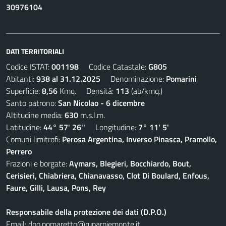
30976104
DATI TERRITORIALI
Codice ISTAT:
001198
Codice Catastale:
G805
Abitanti:
938 al 31.12.2025
Denominazione:
Pomarini
Superficie:
8,56
Kmq. Densità:
113
(ab/kmq.)
Santo patrono:
San Nicolao - 6 dicembre
Altitudine media:
630
m.s.l.m.
Latitudine:
44° 57' 26''
Longitudine:
7° 11' 5'
Comuni limitrofi:
Perosa Argentina, Inverso Pinasca, Pramollo,
Perrero
Frazioni e borgate:
Aymars, Blegieri, Bocchiardo, Bout,
Cerisieri, Chiabriera, Chianavasso, Clot Di Boulard, Enfous,
Faure, Gilli, Lausa, Pons, Rey
Responsabile della protezione dei dati (D.P.O.)
Email:
dpo.pomaretto@ruparpiemonte.it