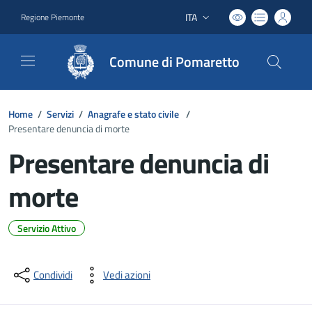
ITA
Regione Piemonte
Lingua attiva:
Comune di Pomaretto
Home
/
Servizi
/
Anagrafe e stato civile
/
Presentare denuncia di morte
Presentare denuncia di
morte
Servizio Attivo
Dettagli del documento
Condividi
Vedi azioni