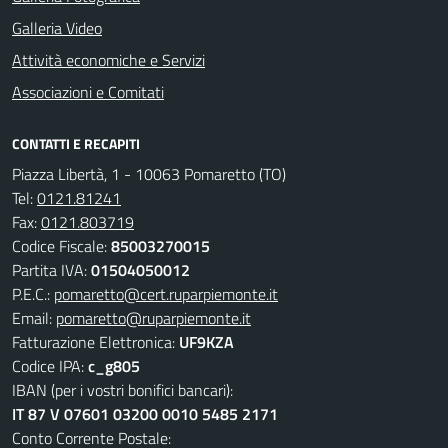
Galleria Video
Attività economiche e Servizi
Associazioni e Comitati
CONTATTI E RECAPITI
Piazza Libertà, 1 - 10063 Pomaretto (TO)
Tel:
0121.81241
Fax:
0121.803719
Codice Fiscale:
85003270015
Partita IVA:
01504050012
P.E.C.:
pomaretto@cert.ruparpiemonte.it
Email:
pomaretto@ruparpiemonte.it
Fatturazione Elettronica:
UF9KZA
Codice IPA:
c_g805
IBAN (per i vostri bonifici bancari):
IT 87 V 07601 03200 0010 5485 2171
Conto Corrente Postale: