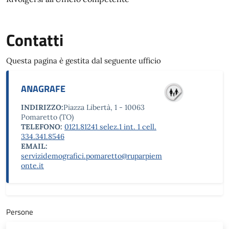
Contatti
Questa pagina è gestita dal seguente ufficio
ANAGRAFE
INDIRIZZO:
Piazza Libertà, 1 - 10063
Pomaretto (TO)
TELEFONO:
0121.81241 selez.1 int. 1 cell.
334.341.8546
EMAIL:
servizidemografici.pomaretto@ruparpiem
onte.it
Persone