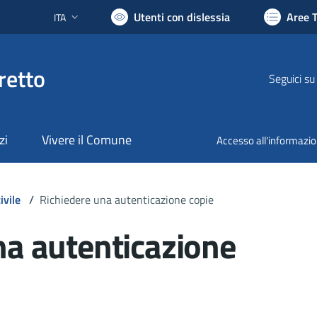
Utenti con dislessia
Aree 
ITA
Lingua attiva:
retto
Seguici su
zi
Vivere il Comune
Accesso all'informazi
ivile
/
Richiedere una autenticazione copie
na autenticazione