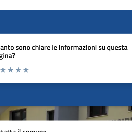
anto sono chiare le informazioni su questa
gina?
a da 1 a 5 stelle la pagina
ta 1 stelle su 5
Valuta 2 stelle su 5
Valuta 3 stelle su 5
Valuta 4 stelle su 5
Valuta 5 stelle su 5
tatta il comune