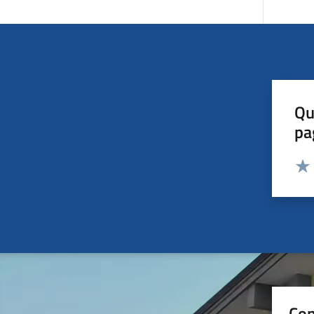
Qu
pa
Valut
Valu
Con