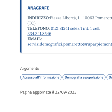
ANAGRAFE
INDIRIZZO:
Piazza Libertà, 1 - 10063 Pomaret
(TO)
TELEFONO:
0121.81241 selez.1 int. 1 cell.
334.341.8546
EMAIL:
servizidemografici.pomaretto@ruparpiemont
Argomenti:
Accesso all'informazione
Demografia e popolazione
Do
Pagina aggiornata il 22/09/2023