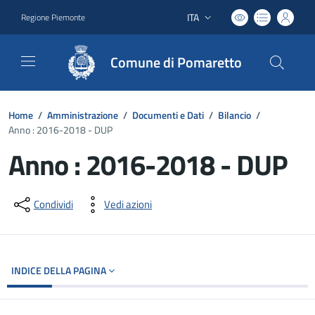
ITA
Regione Piemonte
Lingua attiva:
Comune di Pomaretto
Home
/
Amministrazione
/
Documenti e Dati
/
Bilancio
/
Anno : 2016-2018 - DUP
Anno : 2016-2018 - DUP
Dettagli del documento
Condividi
Vedi azioni
INDICE DELLA PAGINA