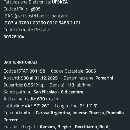
Fatturazione Elettronica:
UF9KZA
Codice IPA:
c_g805
IBAN (per i vostri bonifici bancari):
IT 87 V 07601 03200 0010 5485 2171
Conto Corrente Postale:
30976104
DATI TERRITORIALI
Codice ISTAT:
001198
Codice Catastale:
G805
Abitanti:
938 al 31.12.2025
Denominazione:
Pomarini
Superficie:
8,56
Kmq. Densità:
113
(ab/kmq.)
Santo patrono:
San Nicolao - 6 dicembre
Altitudine media:
630
m.s.l.m.
Latitudine:
44° 57' 26''
Longitudine:
7° 11' 5'
Comuni limitrofi:
Perosa Argentina, Inverso Pinasca, Pramollo,
Perrero
Frazioni e borgate:
Aymars, Blegieri, Bocchiardo, Bout,