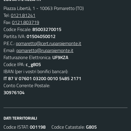
Piazza Libertà, 1 - 10063 Pomaretto (TO)
Tel:
0121.81241
Fax:
0121.803719
Codice Fiscale:
85003270015
Partita IVA:
01504050012
P.E.C.:
pomaretto@cert.ruparpiemonte.it
Email:
pomaretto@ruparpiemonte.it
Fatturazione Elettronica:
UF9KZA
Codice IPA:
c_g805
IBAN (per i vostri bonifici bancari):
IT 87 V 07601 03200 0010 5485 2171
Conto Corrente Postale:
30976104
DATI TERRITORIALI
Codice ISTAT:
001198
Codice Catastale:
G805