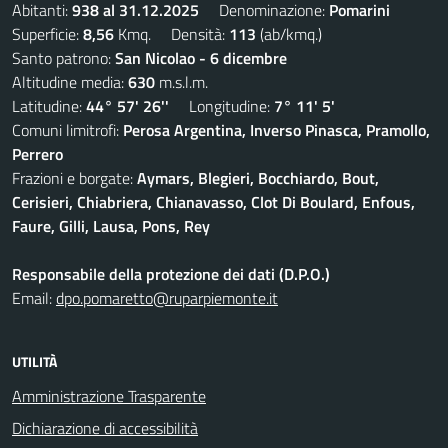
Abitanti:
938 al 31.12.2025
Denominazione:
Pomarini
Superficie:
8,56
Kmq. Densità:
113
(ab/kmq.)
Santo patrono:
San Nicolao - 6 dicembre
Altitudine media:
630
m.s.l.m.
Latitudine:
44° 57' 26''
Longitudine:
7° 11' 5'
Comuni limitrofi:
Perosa Argentina, Inverso Pinasca, Pramollo,
Perrero
Frazioni e borgate:
Aymars, Blegieri, Bocchiardo, Bout,
Cerisieri, Chiabriera, Chianavasso, Clot Di Boulard, Enfous,
Faure, Gilli, Lausa, Pons, Rey
Responsabile della protezione dei dati (D.P.O.)
Email:
dpo.pomaretto@ruparpiemonte.it
UTILITÀ
Amministrazione Trasparente
Dichiarazione di accessibilità