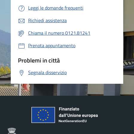
Leggi le domande frequenti
Richiedi assistenza
Chiama il numero 0121.81241
Prenota appuntamento
Problemi in città
Segnala disservizio