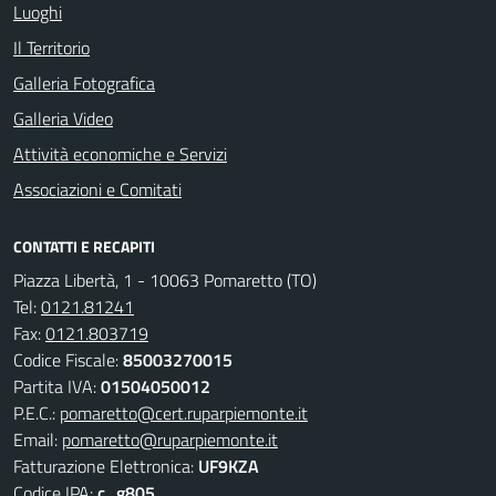
Luoghi
Il Territorio
Galleria Fotografica
Galleria Video
Attività economiche e Servizi
Associazioni e Comitati
CONTATTI E RECAPITI
Piazza Libertà, 1 - 10063 Pomaretto (TO)
Tel:
0121.81241
Fax:
0121.803719
Codice Fiscale:
85003270015
Partita IVA:
01504050012
P.E.C.:
pomaretto@cert.ruparpiemonte.it
Email:
pomaretto@ruparpiemonte.it
Fatturazione Elettronica:
UF9KZA
Codice IPA:
c_g805