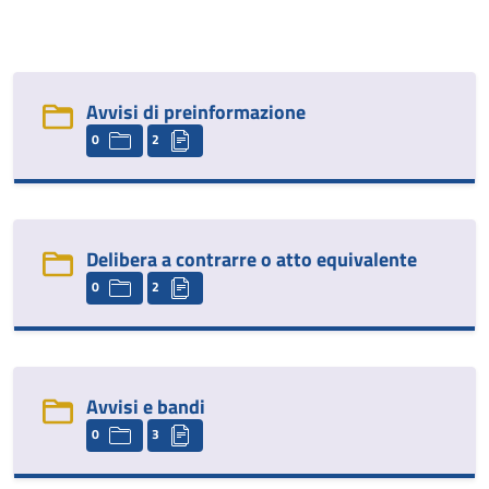
Avvisi di preinformazione
0
2
Delibera a contrarre o atto equivalente
0
2
Avvisi e bandi
0
3