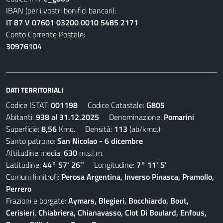
IBAN (per i vostri bonifici bancari):
IT 87 V 07601 03200 0010 5485 2171
Conto Corrente Postale:
30976104
DATI TERRITORIALI
Codice ISTAT:
001198
Codice Catastale:
G805
Abitanti:
938 al 31.12.2025
Denominazione:
Pomarini
Superficie:
8,56
Kmq. Densità:
113
(ab/kmq.)
Santo patrono:
San Nicolao - 6 dicembre
Altitudine media:
630
m.s.l.m.
Latitudine:
44° 57' 26''
Longitudine:
7° 11' 5'
Comuni limitrofi:
Perosa Argentina, Inverso Pinasca, Pramollo,
Perrero
Frazioni e borgate:
Aymars, Blegieri, Bocchiardo, Bout,
Cerisieri, Chiabriera, Chianavasso, Clot Di Boulard, Enfous,