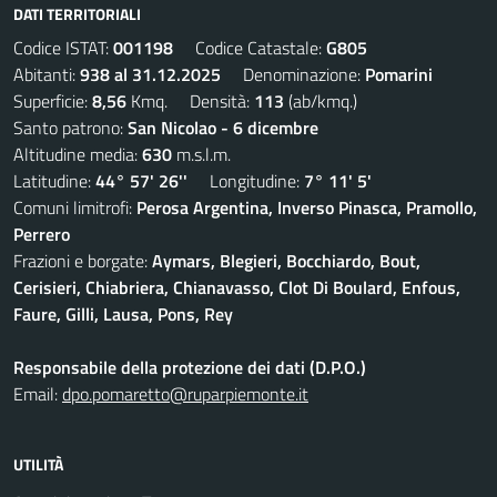
DATI TERRITORIALI
Codice ISTAT:
001198
Codice Catastale:
G805
Abitanti:
938 al 31.12.2025
Denominazione:
Pomarini
Superficie:
8,56
Kmq. Densità:
113
(ab/kmq.)
Santo patrono:
San Nicolao - 6 dicembre
Altitudine media:
630
m.s.l.m.
Latitudine:
44° 57' 26''
Longitudine:
7° 11' 5'
Comuni limitrofi:
Perosa Argentina, Inverso Pinasca, Pramollo,
Perrero
Frazioni e borgate:
Aymars, Blegieri, Bocchiardo, Bout,
Cerisieri, Chiabriera, Chianavasso, Clot Di Boulard, Enfous,
Faure, Gilli, Lausa, Pons, Rey
Responsabile della protezione dei dati (D.P.O.)
Email:
dpo.pomaretto@ruparpiemonte.it
UTILITÀ