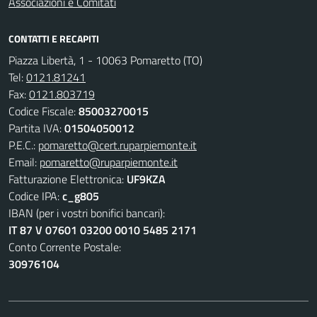
Associazioni e Comitati
CONTATTI E RECAPITI
Piazza Libertà, 1 - 10063 Pomaretto (TO)
Tel:
0121.81241
Fax:
0121.803719
Codice Fiscale:
85003270015
Partita IVA:
01504050012
P.E.C.:
pomaretto@cert.ruparpiemonte.it
Email:
pomaretto@ruparpiemonte.it
Fatturazione Elettronica:
UF9KZA
Codice IPA:
c_g805
IBAN (per i vostri bonifici bancari):
IT 87 V 07601 03200 0010 5485 2171
Conto Corrente Postale:
30976104