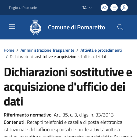
ITA
Regione Piemonte
Lingua attiva:
Comune di Pomaretto
Home
/
Amministrazione Trasparente
/
Attività e procedimenti
/
Dichiarazioni sostitutive e acquisizione d'ufficio dei dati
Dichiarazioni sostitutive e
acquisizione d'ufficio dei
dati
Riferimento normativo:
Art. 35, c. 3, d.lgs. n. 33/2013
Contenuti:
Recapiti telefonici e casella di posta elettronica
istituzionale dell'ufficio responsabile per le attività volte a
gestire, garantire e verificare la trasmissione dei dati o l'accesso