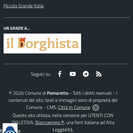
Piccola Grande Italia
UN GRAZIE A...
Facebook
YouTube
Telegram
RSS
Seguici su
©
2026
Comune di
Pomaretto
- Tutti i diritti riservati - I
contenuti del sito, testi e immagini sono di proprietà del
Comune - CMS:
Città In Comune
Questo sito utilizza, nella versione per UTENTI CON
DISLESSIA,
Biancoenero ®
, una font italiana ad Alta
Leggibilità.
Reimposta