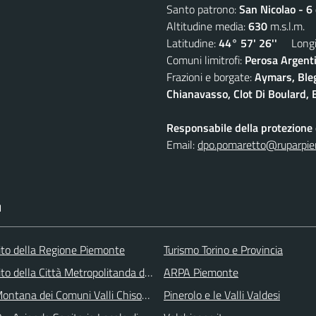
Santo patrono:
San Nicolao - 6
Altitudine media:
630
m.s.l.m.
Latitudine:
44° 57' 26''
Longit
Comuni limitrofi:
Perosa Argenti
Frazioni e borgate:
Aymars, Blegi
Chianavasso, Clot Di Boulard, E
Responsabile della protezione d
Email:
dpo.pomaretto@ruparpie
I
 sito della Regione Piemonte
Turismo Torino e Provincia
 sito della Città Metropolitanda di Torino
ARPA Piemonte
ontana dei Comuni Valli Chisone e Germanasca
Pinerolo e le Valli Valdesi