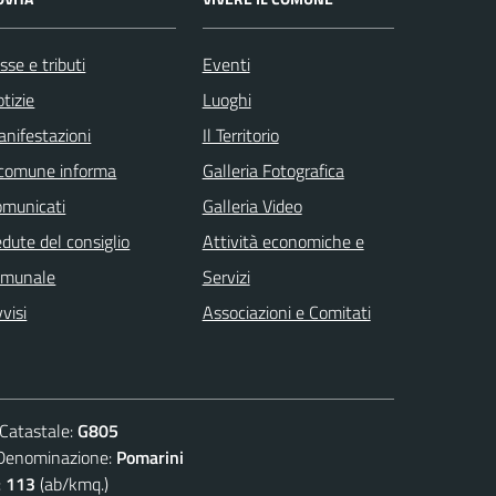
sse e tributi
Eventi
tizie
Luoghi
nifestazioni
Il Territorio
 comune informa
Galleria Fotografica
omunicati
Galleria Video
dute del consiglio
Attività economiche e
omunale
Servizi
visi
Associazioni e Comitati
atastale:
G805
nominazione:
Pomarini
:
113
(ab/kmq.)