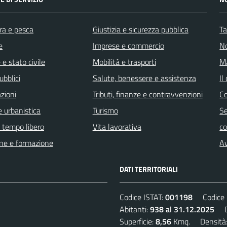
ra e pesca
Giustizia e sicurezza pubblica
Ta
e
Imprese e commercio
No
e stato civile
Mobilità e trasporti
Ma
ubblici
Salute, benessere e assistenza
Il
zioni
Tributi, finanze e contravvenzioni
C
 urbanistica
Turismo
Se
e tempo libero
Vita lavorativa
c
ne e formazione
Av
DATI TERRITORIALI
Codice ISTAT:
001198
Codice C
Abitanti:
938 al 31.12.2025
De
Superficie:
8,56
Kmq. Densità