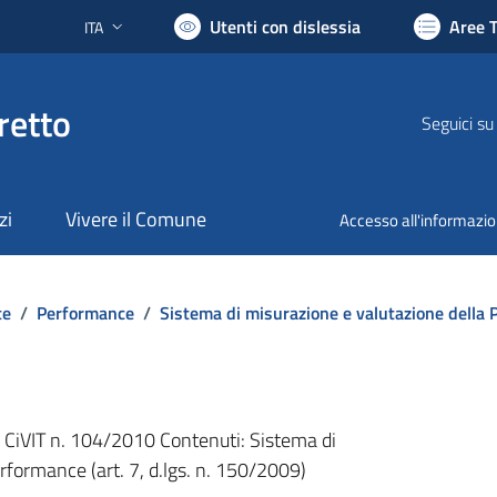
Utenti con dislessia
Aree 
ITA
Lingua attiva:
retto
Seguici su
zi
Vivere il Comune
Accesso all'informazi
te
/
Performance
/
Sistema di misurazione e valutazione della
b. CiVIT n. 104/2010 Contenuti: Sistema di
rformance (art. 7, d.lgs. n. 150/2009)