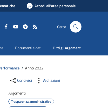
Tematiche
Accedi all'area personale
Facebook
YouTube
Telegram
RSS
Cerca
one
Documenti e dati
Tutti gli argomenti
 Performance
/
Anno 2022
Condividi
Vedi azioni
Argomenti
Trasparenza amministrativa