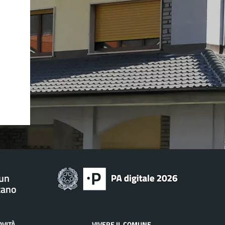
 un
tano
OVITÀ
VIVERE IL COMUNE