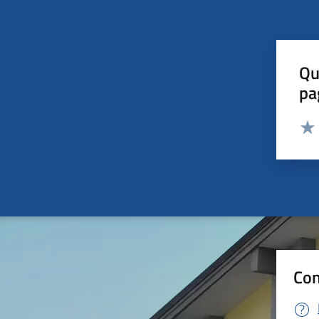
Qu
pa
Valut
Valu
Con