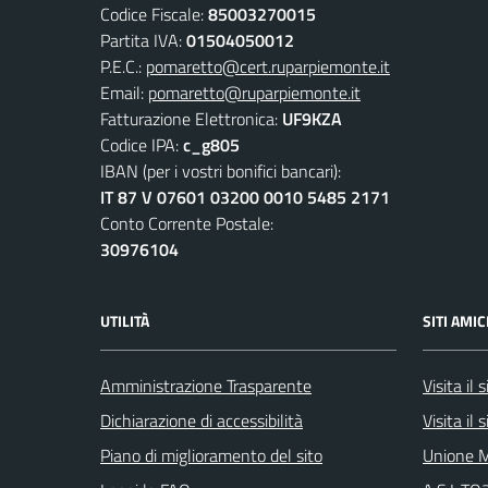
Codice Fiscale:
85003270015
Partita IVA:
01504050012
P.E.C.:
pomaretto@cert.ruparpiemonte.it
Email:
pomaretto@ruparpiemonte.it
Fatturazione Elettronica:
UF9KZA
Codice IPA:
c_g805
IBAN (per i vostri bonifici bancari):
IT 87 V 07601 03200 0010 5485 2171
Conto Corrente Postale:
30976104
UTILITÀ
SITI AMIC
Amministrazione Trasparente
Visita il
Dichiarazione di accessibilità
Visita il
Piano di miglioramento del sito
Unione M