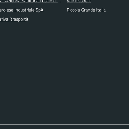
 - Azienda Sanitaria Locale di Collegno e Pinerolo
Valchisone.it
erolese Industriale SpA
Piccola Grande Italia
iva (trasporti)