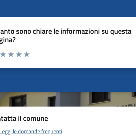
anto sono chiare le informazioni su questa
gina?
a da 1 a 5 stelle la pagina
ta 1 stelle su 5
Valuta 2 stelle su 5
Valuta 3 stelle su 5
Valuta 4 stelle su 5
Valuta 5 stelle su 5
tatta il comune
Leggi le domande frequenti