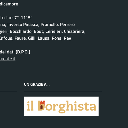
 dicembre
udine:
7° 11' 5'
na, Inverso Pinasca, Pramollo, Perrero
eri, Bocchiardo, Bout, Cerisieri, Chiabriera,
nfous, Faure, Gilli, Lausa, Pons, Rey
ei dati (D.P.O.)
monte.it
UN GRAZIE A...