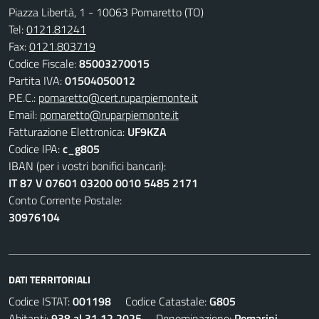
Piazza Libertà, 1 - 10063 Pomaretto (TO)
Tel:
0121.81241
Fax:
0121.803719
Codice Fiscale:
85003270015
Partita IVA:
01504050012
P.E.C.:
pomaretto@cert.ruparpiemonte.it
Email:
pomaretto@ruparpiemonte.it
Fatturazione Elettronica:
UF9KZA
Codice IPA:
c_g805
IBAN (per i vostri bonifici bancari):
IT 87 V 07601 03200 0010 5485 2171
Conto Corrente Postale:
30976104
DATI TERRITORIALI
Codice ISTAT:
001198
Codice Catastale:
G805
Abitanti:
938 al 31.12.2025
Denominazione:
Pomarini