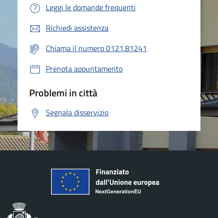
Leggi le domande frequenti
Richiedi assistenza
Chiama il numero 0121.81241
Prenota appuntamento
Problemi in città
Segnala disservizio