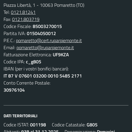
Piazza Libertà, 1 - 10063 Pomaretto (TO)
Tel:
0121.81241
Fax:
0121.803719
Codice Fiscale:
85003270015
Partita IVA:
01504050012
P.E.C.:
pomaretto@cert.ruparpiemonte.it
Email:
pomaretto@ruparpiemonte.it
Fatturazione Elettronica:
UF9KZA
Codice IPA:
c_g805
IBAN (per i vostri bonifici bancari):
IT 87 V 07601 03200 0010 5485 2171
Conto Corrente Postale:
30976104
DATI TERRITORIALI
Codice ISTAT:
001198
Codice Catastale:
G805
Abitanti:
938 al 31.12.2025
Denominazione:
Pomarini