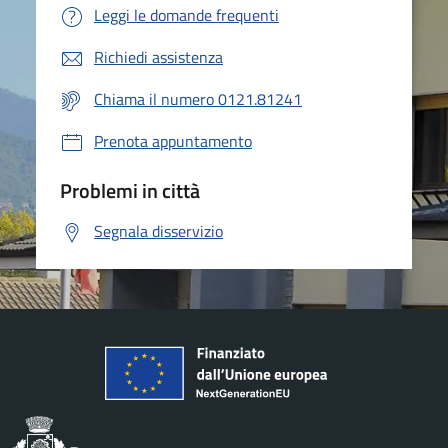
Leggi le domande frequenti
Richiedi assistenza
Chiama il numero 0121.81241
Prenota appuntamento
Problemi in città
Segnala disservizio