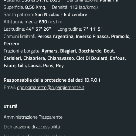
Superficie:
8,56
Kmq. Densità:
113
(ab/kmq.)
Santo patrono:
San Nicolao - 6 dicembre
Altitudine media:
630
m.s.l.m.
Latitudine:
44° 57' 26''
Longitudine:
7° 11' 5'
Comuni limitrofi:
Perosa Argentina, Inverso Pinasca, Pramollo,
Perrero
Frazioni e borgate:
Aymars, Blegieri, Bocchiardo, Bout,
Cerisieri, Chiabriera, Chianavasso, Clot Di Boulard, Enfous,
Faure, Gilli, Lausa, Pons, Rey
Responsabile della protezione dei dati (D.P.O.)
Email:
dpo.pomaretto@ruparpiemonte.it
UTILITÀ
Amministrazione Trasparente
Dichiarazione di accessibilità