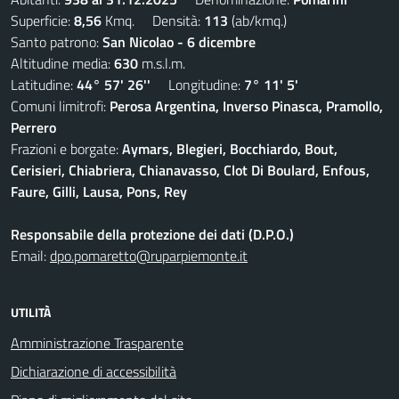
Superficie:
8,56
Kmq. Densità:
113
(ab/kmq.)
Santo patrono:
San Nicolao - 6 dicembre
Altitudine media:
630
m.s.l.m.
Latitudine:
44° 57' 26''
Longitudine:
7° 11' 5'
Comuni limitrofi:
Perosa Argentina, Inverso Pinasca, Pramollo,
Perrero
Frazioni e borgate:
Aymars, Blegieri, Bocchiardo, Bout,
Cerisieri, Chiabriera, Chianavasso, Clot Di Boulard, Enfous,
Faure, Gilli, Lausa, Pons, Rey
Responsabile della protezione dei dati (D.P.O.)
Email:
dpo.pomaretto@ruparpiemonte.it
UTILITÀ
Amministrazione Trasparente
Dichiarazione di accessibilità