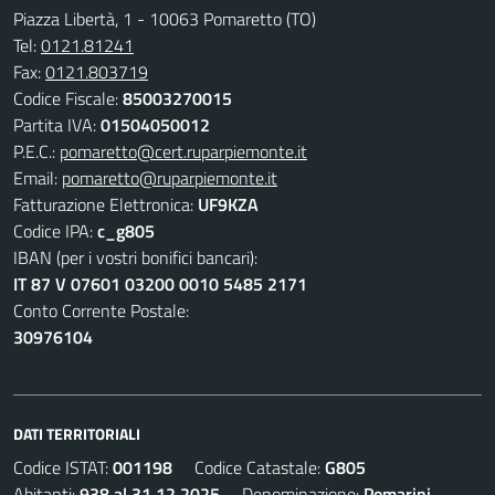
Piazza Libertà, 1 - 10063 Pomaretto (TO)
Tel:
0121.81241
Fax:
0121.803719
Codice Fiscale:
85003270015
Partita IVA:
01504050012
P.E.C.:
pomaretto@cert.ruparpiemonte.it
Email:
pomaretto@ruparpiemonte.it
Fatturazione Elettronica:
UF9KZA
Codice IPA:
c_g805
IBAN (per i vostri bonifici bancari):
IT 87 V 07601 03200 0010 5485 2171
Conto Corrente Postale:
30976104
DATI TERRITORIALI
Codice ISTAT:
001198
Codice Catastale:
G805
Abitanti:
938 al 31.12.2025
Denominazione:
Pomarini