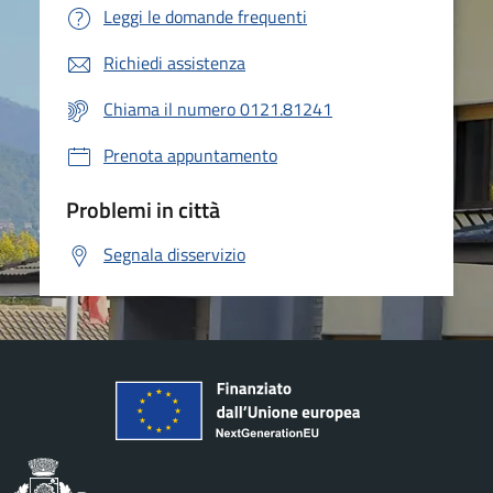
Leggi le domande frequenti
Richiedi assistenza
Chiama il numero 0121.81241
Prenota appuntamento
Problemi in città
Segnala disservizio