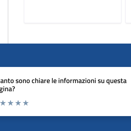
anto sono chiare le informazioni su questa
gina?
a da 1 a 5 stelle la pagina
ta 1 stelle su 5
Valuta 2 stelle su 5
Valuta 3 stelle su 5
Valuta 4 stelle su 5
Valuta 5 stelle su 5