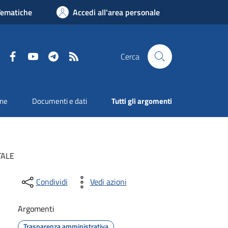
Tematiche
Accedi all'area personale
Facebook
YouTube
Telegram
RSS
Cerca
one
Documenti e dati
Tutti gli argomenti
TALE
Condividi
Vedi azioni
Argomenti
Trasparenza amministrativa