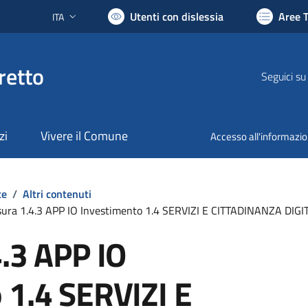
Utenti con dislessia
Aree 
ITA
Lingua attiva:
retto
Seguici su
zi
Vivere il Comune
Accesso all'informazi
te
/
Altri contenuti
sura 1.4.3 APP IO Investimento 1.4 SERVIZI E CITTADINANZA DIGI
4.3 APP IO
 1.4 SERVIZI E