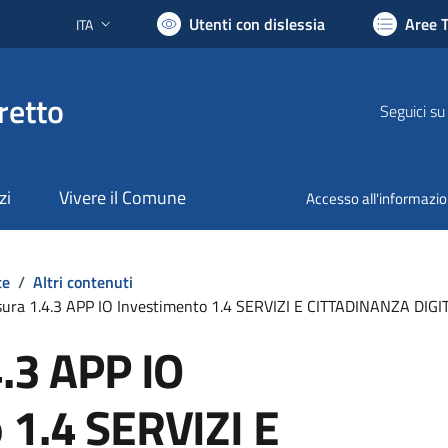
Utenti con dislessia
Aree 
ITA
Lingua attiva:
retto
Seguici su
zi
Vivere il Comune
Accesso all'informazi
te
/
Altri contenuti
sura 1.4.3 APP IO Investimento 1.4 SERVIZI E CITTADINANZA DIGI
4.3 APP IO
 1.4 SERVIZI E