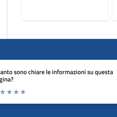
anto sono chiare le informazioni su questa
gina?
a da 1 a 5 stelle la pagina
ta 1 stelle su 5
Valuta 2 stelle su 5
Valuta 3 stelle su 5
Valuta 4 stelle su 5
Valuta 5 stelle su 5