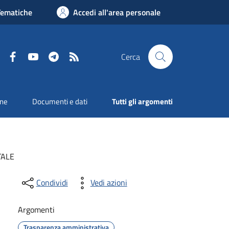
Tematiche
Accedi all'area personale
Facebook
YouTube
Telegram
RSS
Cerca
one
Documenti e dati
Tutti gli argomenti
TALE
Condividi
Vedi azioni
Argomenti
Trasparenza amministrativa