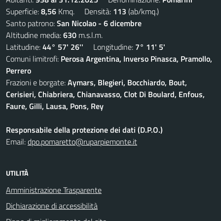
Superficie:
8,56
Kmq. Densità:
113
(ab/kmq.)
Santo patrono:
San Nicolao - 6 dicembre
Altitudine media:
630
m.s.l.m.
Latitudine:
44° 57' 26''
Longitudine:
7° 11' 5'
Comuni limitrofi:
Perosa Argentina, Inverso Pinasca, Pramollo,
Perrero
Frazioni e borgate:
Aymars, Blegieri, Bocchiardo, Bout,
Cerisieri, Chiabriera, Chianavasso, Clot Di Boulard, Enfous,
Faure, Gilli, Lausa, Pons, Rey
Responsabile della protezione dei dati (D.P.O.)
Email:
dpo.pomaretto@ruparpiemonte.it
UTILITÀ
Amministrazione Trasparente
Dichiarazione di accessibilità