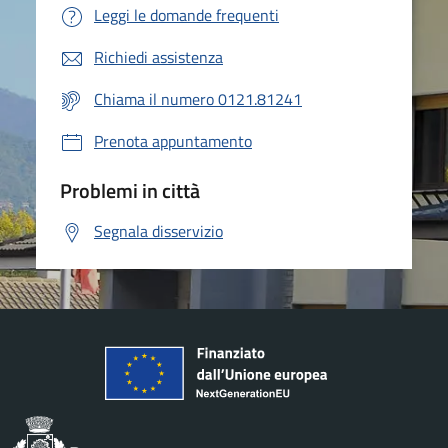
Leggi le domande frequenti
Richiedi assistenza
Chiama il numero 0121.81241
Prenota appuntamento
Problemi in città
Segnala disservizio