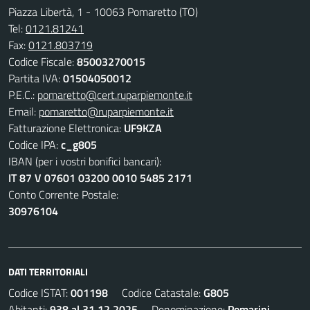
Piazza Libertà, 1 - 10063 Pomaretto (TO)
Tel:
0121.81241
Fax:
0121.803719
Codice Fiscale:
85003270015
Partita IVA:
01504050012
P.E.C.:
pomaretto@cert.ruparpiemonte.it
Email:
pomaretto@ruparpiemonte.it
Fatturazione Elettronica:
UF9KZA
Codice IPA:
c_g805
IBAN (per i vostri bonifici bancari):
IT 87 V 07601 03200 0010 5485 2171
Conto Corrente Postale:
30976104
DATI TERRITORIALI
Codice ISTAT:
001198
Codice Catastale:
G805
Abitanti:
938 al 31.12.2025
Denominazione:
Pomarini