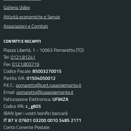
Galleria Video
Attività economiche e Servizi
Associazioni e Comitati
CONTATTI E RECAPITI
Piazza Libertà, 1 - 10063 Pomaretto (TO)
Tel:
0121.81241
Fax:
0121.803719
Codice Fiscale:
85003270015
Partita IVA:
01504050012
P.E.C.:
pomaretto@cert.ruparpiemonte.it
Email:
pomaretto@ruparpiemonte.it
Fatturazione Elettronica:
UF9KZA
Codice IPA:
c_g805
IBAN (per i vostri bonifici bancari):
IT 87 V 07601 03200 0010 5485 2171
Conto Corrente Postale: