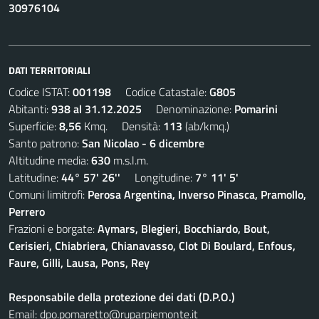
30976104
DATI TERRITORIALI
Codice ISTAT:
001198
Codice Catastale:
G805
Abitanti:
938 al 31.12.2025
Denominazione:
Pomarini
Superficie:
8,56
Kmq. Densità:
113
(ab/kmq.)
Santo patrono:
San Nicolao - 6 dicembre
Altitudine media:
630
m.s.l.m.
Latitudine:
44° 57' 26''
Longitudine:
7° 11' 5'
Comuni limitrofi:
Perosa Argentina, Inverso Pinasca, Pramollo,
Perrero
Frazioni e borgate:
Aymars, Blegieri, Bocchiardo, Bout,
Cerisieri, Chiabriera, Chianavasso, Clot Di Boulard, Enfous,
Faure, Gilli, Lausa, Pons, Rey
Responsabile della protezione dei dati (D.P.O.)
Email:
dpo.pomaretto@ruparpiemonte.it