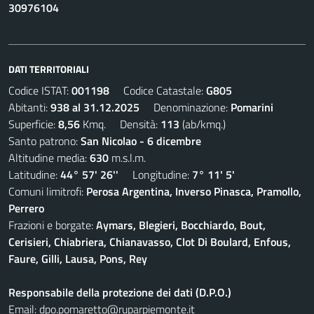
30976104
DATI TERRITORIALI
Codice ISTAT:
001198
Codice Catastale:
G805
Abitanti:
938 al 31.12.2025
Denominazione:
Pomarini
Superficie:
8,56
Kmq. Densità:
113
(ab/kmq.)
Santo patrono:
San Nicolao - 6 dicembre
Altitudine media:
630
m.s.l.m.
Latitudine:
44° 57' 26''
Longitudine:
7° 11' 5'
Comuni limitrofi:
Perosa Argentina, Inverso Pinasca, Pramollo,
Perrero
Frazioni e borgate:
Aymars, Blegieri, Bocchiardo, Bout,
Cerisieri, Chiabriera, Chianavasso, Clot Di Boulard, Enfous,
Faure, Gilli, Lausa, Pons, Rey
Responsabile della protezione dei dati (D.P.O.)
Email:
dpo.pomaretto@ruparpiemonte.it