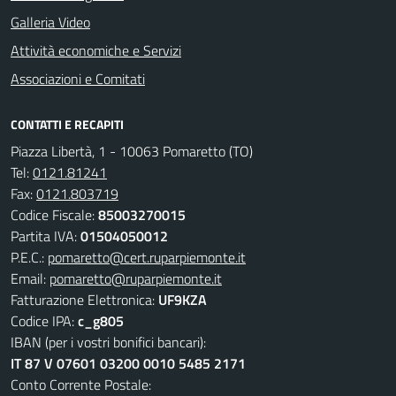
Galleria Video
Attività economiche e Servizi
Associazioni e Comitati
CONTATTI E RECAPITI
Piazza Libertà, 1 - 10063 Pomaretto (TO)
Tel:
0121.81241
Fax:
0121.803719
Codice Fiscale:
85003270015
Partita IVA:
01504050012
P.E.C.:
pomaretto@cert.ruparpiemonte.it
Email:
pomaretto@ruparpiemonte.it
Fatturazione Elettronica:
UF9KZA
Codice IPA:
c_g805
IBAN (per i vostri bonifici bancari):
IT 87 V 07601 03200 0010 5485 2171
Conto Corrente Postale: