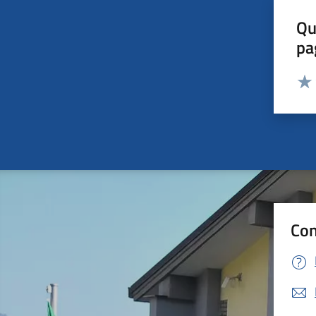
Qu
pa
Valut
Valu
Con