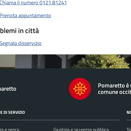
Chiama il numero 0121.81241
Prenota appuntamento
blemi in città
Segnala disservizio
Pomaretto è
aretto
comune occi
E DI SERVIZIO
N
ra e pesca
Giustizia e sicurezza pubblica
Ta