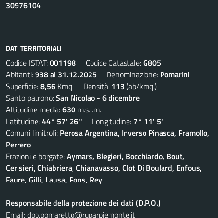
30976104
DATI TERRITORIALI
Codice ISTAT:
001198
Codice Catastale:
G805
Abitanti:
938 al 31.12.2025
Denominazione:
Pomarini
Superficie:
8,56
Kmq. Densità:
113
(ab/kmq.)
Santo patrono:
San Nicolao - 6 dicembre
Altitudine media:
630
m.s.l.m.
Latitudine:
44° 57' 26''
Longitudine:
7° 11' 5'
Comuni limitrofi:
Perosa Argentina, Inverso Pinasca, Pramollo,
Perrero
Frazioni e borgate:
Aymars, Blegieri, Bocchiardo, Bout,
Cerisieri, Chiabriera, Chianavasso, Clot Di Boulard, Enfous,
Faure, Gilli, Lausa, Pons, Rey
Responsabile della protezione dei dati (D.P.O.)
Email:
dpo.pomaretto@ruparpiemonte.it