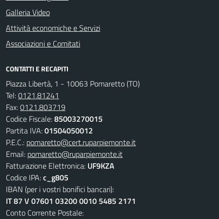
Galleria Video
Attività economiche e Servizi
Associazioni e Comitati
CONTATTI E RECAPITI
Piazza Libertà, 1 - 10063 Pomaretto (TO)
Tel:
0121.81241
Fax:
0121.803719
Codice Fiscale:
85003270015
Partita IVA:
01504050012
P.E.C.:
pomaretto@cert.ruparpiemonte.it
Email:
pomaretto@ruparpiemonte.it
Fatturazione Elettronica:
UF9KZA
Codice IPA:
c_g805
IBAN (per i vostri bonifici bancari):
IT 87 V 07601 03200 0010 5485 2171
Conto Corrente Postale: