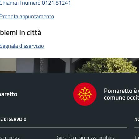
Chiama il numero 0121.81241
Prenota appuntamento
blemi in città
Segnala disservizio
Pomaretto è
aretto
comune occi
E DI SERVIZIO
N
ra e pesca
Giustizia e sicurezza pubblica
Ta