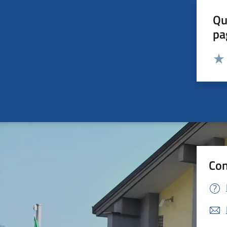
Qu
pa
Valut
Valu
Con