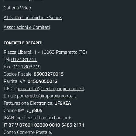
Galleria Video
Attività economiche e Servizi
Associazioni e Comitati
CONTATTI E RECAPITI
Piazza Libertà, 1 - 10063 Pomaretto (TO)
Tel:
0121.81241
Fax:
0121.803719
Codice Fiscale:
85003270015
Partita IVA:
01504050012
P.E.C.:
pomaretto@cert.ruparpiemonte.it
Email:
pomaretto@ruparpiemonte.it
Fatturazione Elettronica:
UF9KZA
Codice IPA:
c_g805
IBAN (per i vostri bonifici bancari):
IT 87 V 07601 03200 0010 5485 2171
Conto Corrente Postale: