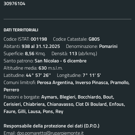
30976104
DATI TERRITORIALI
Codice ISTAT:
001198
Codice Catastale:
G805
Abitanti:
938 al 31.12.2025
Denominazione:
Pomarini
Superficie:
8,56
Kmq. Densità:
113
(ab/kmq.)
Santo patrono:
San Nicolao - 6 dicembre
Altitudine media:
630
m.s.l.m.
Latitudine:
44° 57' 26''
Longitudine:
7° 11' 5'
Comuni limitrofi:
Perosa Argentina, Inverso Pinasca, Pramollo,
Perrero
Frazioni e borgate:
Aymars, Blegieri, Bocchiardo, Bout,
Cerisieri, Chiabriera, Chianavasso, Clot Di Boulard, Enfous,
Faure, Gilli, Lausa, Pons, Rey
Responsabile della protezione dei dati (D.P.O.)
Email:
dpo.pomaretto@ruparpiemonte.it