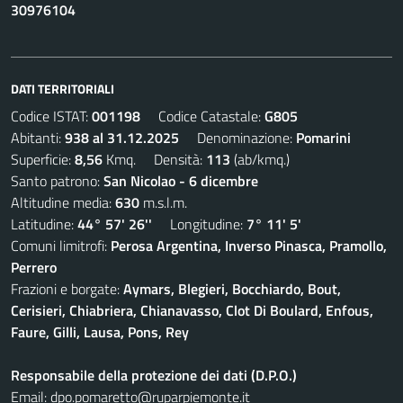
30976104
DATI TERRITORIALI
Codice ISTAT:
001198
Codice Catastale:
G805
Abitanti:
938 al 31.12.2025
Denominazione:
Pomarini
Superficie:
8,56
Kmq. Densità:
113
(ab/kmq.)
Santo patrono:
San Nicolao - 6 dicembre
Altitudine media:
630
m.s.l.m.
Latitudine:
44° 57' 26''
Longitudine:
7° 11' 5'
Comuni limitrofi:
Perosa Argentina, Inverso Pinasca, Pramollo,
Perrero
Frazioni e borgate:
Aymars, Blegieri, Bocchiardo, Bout,
Cerisieri, Chiabriera, Chianavasso, Clot Di Boulard, Enfous,
Faure, Gilli, Lausa, Pons, Rey
Responsabile della protezione dei dati (D.P.O.)
Email:
dpo.pomaretto@ruparpiemonte.it