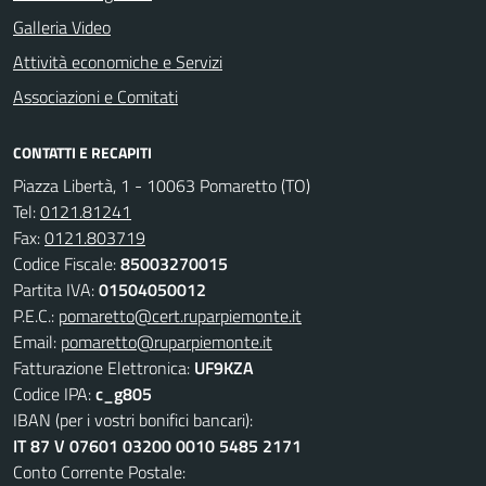
Galleria Video
Attività economiche e Servizi
Associazioni e Comitati
CONTATTI E RECAPITI
Piazza Libertà, 1 - 10063 Pomaretto (TO)
Tel:
0121.81241
Fax:
0121.803719
Codice Fiscale:
85003270015
Partita IVA:
01504050012
P.E.C.:
pomaretto@cert.ruparpiemonte.it
Email:
pomaretto@ruparpiemonte.it
Fatturazione Elettronica:
UF9KZA
Codice IPA:
c_g805
IBAN (per i vostri bonifici bancari):
IT 87 V 07601 03200 0010 5485 2171
Conto Corrente Postale: