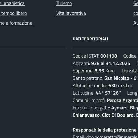
 urbanistica
Turismo
Se
e tempo libero
Vita lavorativa
c
ne e formazione
Av
DATI TERRITORIALI
Codice ISTAT:
001198
Codice C
Abitanti:
938 al 31.12.2025
De
Superficie:
8,56
Kmq. Densità
Santo patrono:
San Nicolao - 6
Altitudine media:
630
m.s.l.m.
Latitudine:
44° 57' 26''
Longit
Comuni limitrofi:
Perosa Argenti
Frazioni e borgate:
Aymars, Blegi
Chianavasso, Clot Di Boulard, E
Responsabile della protezione d
Email:
dpo.pomaretto@ruparpie