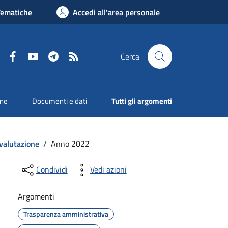
Tematiche
Accedi all'area personale
Facebook
YouTube
Telegram
RSS
Cerca
one
Documenti e dati
Tutti gli argomenti
 valutazione
/
Anno 2022
Condividi
Vedi azioni
Argomenti
Trasparenza amministrativa