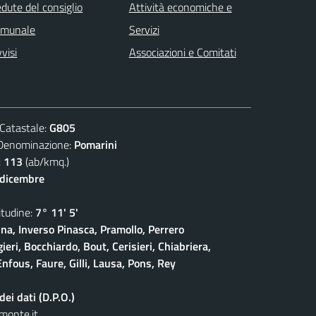
dute del consiglio
Attività economiche e
omunale
Servizi
visi
Associazioni e Comitati
atastale:
G805
nominazione:
Pomarini
:
113
(ab/kmq.)
 dicembre
udine:
7° 11' 5'
na, Inverso Pinasca, Pramollo, Perrero
eri, Bocchiardo, Bout, Cerisieri, Chiabriera,
nfous, Faure, Gilli, Lausa, Pons, Rey
ei dati (D.P.O.)
monte.it