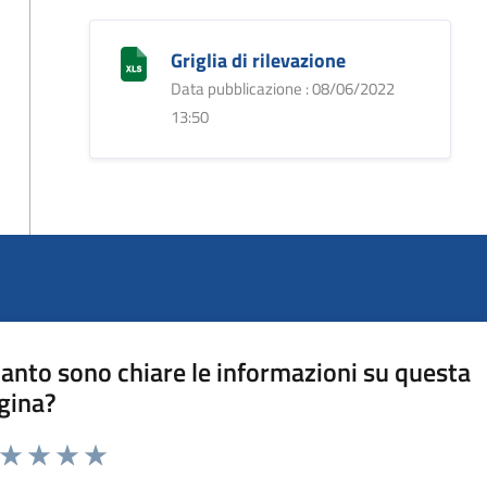
Griglia di rilevazione
Data pubblicazione : 08/06/2022
13:50
anto sono chiare le informazioni su questa
gina?
a da 1 a 5 stelle la pagina
ta 1 stelle su 5
Valuta 2 stelle su 5
Valuta 3 stelle su 5
Valuta 4 stelle su 5
Valuta 5 stelle su 5