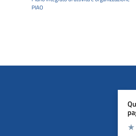
PIAO
Qu
pa
Valut
Valu