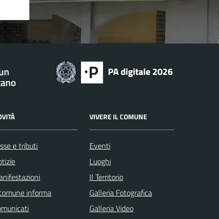
 un
tano
OVITÀ
VIVERE IL COMUNE
sse e tributi
Eventi
tizie
Luoghi
nifestazioni
Il Territorio
 comune informa
Galleria Fotografica
omunicati
Galleria Video