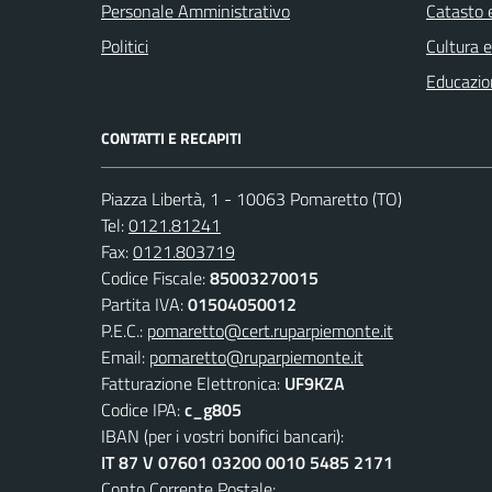
Personale Amministrativo
Catasto e
Politici
Cultura 
Educazio
CONTATTI E RECAPITI
Piazza Libertà, 1 - 10063 Pomaretto (TO)
Tel:
0121.81241
Fax:
0121.803719
Codice Fiscale:
85003270015
Partita IVA:
01504050012
P.E.C.:
pomaretto@cert.ruparpiemonte.it
Email:
pomaretto@ruparpiemonte.it
Fatturazione Elettronica:
UF9KZA
Codice IPA:
c_g805
IBAN (per i vostri bonifici bancari):
IT 87 V 07601 03200 0010 5485 2171
Conto Corrente Postale: