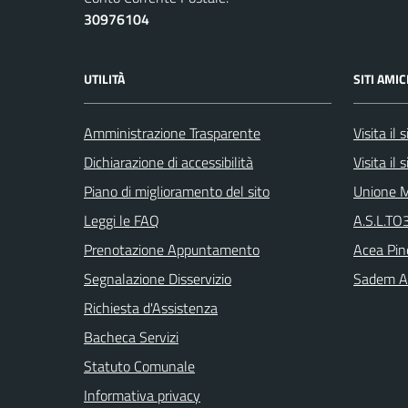
30976104
UTILITÀ
SITI AMIC
Amministrazione Trasparente
Visita il
Dichiarazione di accessibilità
Visita il
Piano di miglioramento del sito
Unione M
Leggi le FAQ
A.S.L.TO3
Prenotazione Appuntamento
Acea Pin
Segnalazione Disservizio
Sadem Arr
Richiesta d'Assistenza
Bacheca Servizi
Statuto Comunale
Informativa privacy