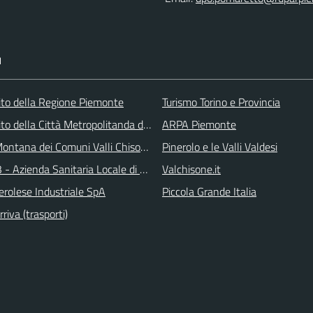
I
 sito della Regione Piemonte
Turismo Torino e Provincia
 sito della Città Metropolitanda di Torino
ARPA Piemonte
ontana dei Comuni Valli Chisone e Germanasca
Pinerolo e le Valli Valdesi
 - Azienda Sanitaria Locale di Collegno e Pinerolo
Valchisone.it
erolese Industriale SpA
Piccola Grande Italia
iva (trasporti)