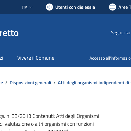
Utenti con dislessia
Aree 
ITA
Lingua attiva:
retto
Seguici su
zi
Vivere il Comune
Accesso all'informazi
te
/
Disposizioni generali
/
Atti degli organismi indipendenti di
lgs. n. 33/2013 Contenuti: Atti degli Organismi
di valutazione o altri organismi con funzioni