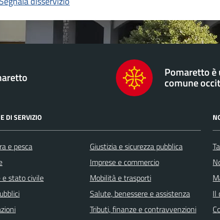
Segnala disservizio
Pomaretto è
aretto
comune occi
E DI SERVIZIO
N
ra e pesca
Giustizia e sicurezza pubblica
Ta
e
Imprese e commercio
No
e stato civile
Mobilità e trasporti
Ma
ubblici
Salute, benessere e assistenza
Il
zioni
Tributi, finanze e contravvenzioni
C