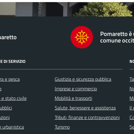
Pomaretto è
aretto
comune occi
E DI SERVIZIO
N
ra e pesca
Giustizia e sicurezza pubblica
Ta
e
Imprese e commercio
No
e stato civile
Mobilità e trasporti
Ma
ubblici
Salute, benessere e assistenza
Il
zioni
Tributi, finanze e contravvenzioni
C
 urbanistica
Turismo
Se