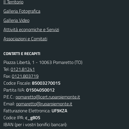
Il Territorio
Galleria Fotografica
Galleria Video
Attività economiche e Servizi
Associazioni e Comitati
CONTATTI E RECAPITI
Piazza Libertà, 1 - 10063 Pomaretto (TO)
Tel:
0121.81241
Fax:
0121.803719
Codice Fiscale:
85003270015
Partita IVA:
01504050012
P.E.C.:
pomaretto@cert.ruparpiemonte.it
Email:
pomaretto@ruparpiemonte.it
Fatturazione Elettronica:
UF9KZA
Codice IPA:
c_g805
IBAN (per i vostri bonifici bancari):