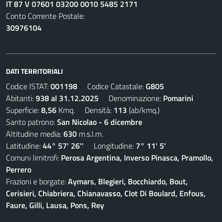
IT 87 V 07601 03200 0010 5485 2171
Conto Corrente Postale:
30976104
DATI TERRITORIALI
Codice ISTAT:
001198
Codice Catastale:
G805
Abitanti:
938 al 31.12.2025
Denominazione:
Pomarini
Superficie:
8,56
Kmq. Densità:
113
(ab/kmq.)
Santo patrono:
San Nicolao - 6 dicembre
Altitudine media:
630
m.s.l.m.
Latitudine:
44° 57' 26''
Longitudine:
7° 11' 5'
Comuni limitrofi:
Perosa Argentina, Inverso Pinasca, Pramollo,
Perrero
Frazioni e borgate:
Aymars, Blegieri, Bocchiardo, Bout,
Cerisieri, Chiabriera, Chianavasso, Clot Di Boulard, Enfous,
Faure, Gilli, Lausa, Pons, Rey