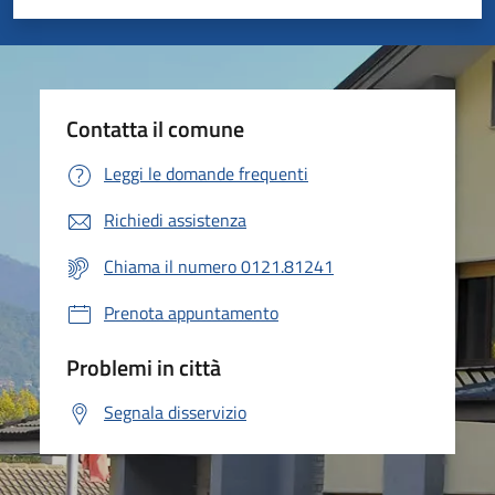
Valuta 1 stelle su 5
Valuta 2 stelle su 5
Valuta 3 stelle su 5
Valuta 4 stelle su 5
Valuta 5 stelle su 5
Contatta il comune
Leggi le domande frequenti
Richiedi assistenza
Chiama il numero 0121.81241
Prenota appuntamento
Problemi in città
Segnala disservizio