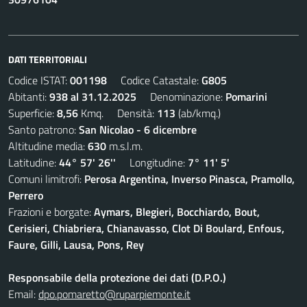
DATI TERRITORIALI
Codice ISTAT:
001198
Codice Catastale:
G805
Abitanti:
938 al 31.12.2025
Denominazione:
Pomarini
Superficie:
8,56
Kmq. Densità:
113
(ab/kmq.)
Santo patrono:
San Nicolao - 6 dicembre
Altitudine media:
630
m.s.l.m.
Latitudine:
44° 57' 26''
Longitudine:
7° 11' 5'
Comuni limitrofi:
Perosa Argentina, Inverso Pinasca, Pramollo,
Perrero
Frazioni e borgate:
Aymars, Blegieri, Bocchiardo, Bout,
Cerisieri, Chiabriera, Chianavasso, Clot Di Boulard, Enfous,
Faure, Gilli, Lausa, Pons, Rey
Responsabile della protezione dei dati (D.P.O.)
Email:
dpo.pomaretto@ruparpiemonte.it