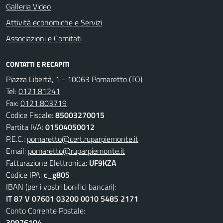
Galleria Video
Attività economiche e Servizi
Associazioni e Comitati
CONTATTI E RECAPITI
Piazza Libertà, 1 - 10063 Pomaretto (TO)
Tel:
0121.81241
Fax:
0121.803719
Codice Fiscale:
85003270015
Partita IVA:
01504050012
P.E.C.:
pomaretto@cert.ruparpiemonte.it
Email:
pomaretto@ruparpiemonte.it
Fatturazione Elettronica:
UF9KZA
Codice IPA:
c_g805
IBAN (per i vostri bonifici bancari):
IT 87 V 07601 03200 0010 5485 2171
Conto Corrente Postale:
30976104