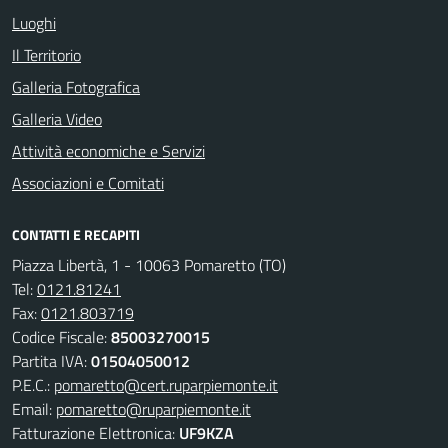
Luoghi
Il Territorio
Galleria Fotografica
Galleria Video
Attività economiche e Servizi
Associazioni e Comitati
CONTATTI E RECAPITI
Piazza Libertà, 1 - 10063 Pomaretto (TO)
Tel:
0121.81241
Fax:
0121.803719
Codice Fiscale:
85003270015
Partita IVA:
01504050012
P.E.C.:
pomaretto@cert.ruparpiemonte.it
Email:
pomaretto@ruparpiemonte.it
Fatturazione Elettronica:
UF9KZA