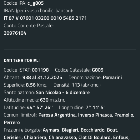
Codice IPA:
c_g805
IBAN (per i vostri bonifici bancari):
IT 87 V 07601 03200 0010 5485 2171
Conto Corrente Postale:
30976104
DATI TERRITORIALI
Codice ISTAT:
001198
Codice Catastale:
G805
Abitanti:
938 al 31.12.2025
Denominazione:
Pomarini
Superficie:
8,56
Kmq. Densità:
113
(ab/kmq.)
Santo patrono:
San Nicolao - 6 dicembre
Altitudine media:
630
m.s.l.m.
Latitudine:
44° 57' 26''
Longitudine:
7° 11' 5'
Comuni limitrofi:
Perosa Argentina, Inverso Pinasca, Pramollo,
Perrero
Frazioni e borgate:
Aymars, Blegieri, Bocchiardo, Bout,
Cerisieri, Chiabriera, Chianavasso, Clot Di Boulard, Enfous,