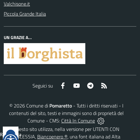
Valchisone.it
Piccola Grande Italia
UN GRAZIE A...
Facebook
YouTube
Telegram
RSS
Seguici su
©
2026
Comune di
Pomaretto
- Tutti i diritti riservati - I
contenuti del sito, testi e immagini sono di proprietà del
Comune - CMS:
Città In Comune
Questo sito utilizza, nella versione per UTENTI CON
Reimposta
DISLESSIA,
Biancoenero ®
, una font italiana ad Alta