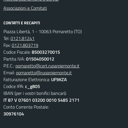
Associazioni e Comitati
CONTATTI E RECAPITI
Piazza Libertà, 1 - 10063 Pomaretto (TO)
Tel:
0121.81241
Fax:
0121.803719
Codice Fiscale:
85003270015
Partita IVA:
01504050012
P.E.C.:
pomaretto@cert.ruparpiemonte.it
Email:
pomaretto@ruparpiemonte.it
Fatturazione Elettronica:
UF9KZA
Codice IPA:
c_g805
IBAN (per i vostri bonifici bancari):
IT 87 V 07601 03200 0010 5485 2171
Conto Corrente Postale:
30976104