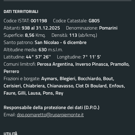
DATI TERRITORIALI
Codice ISTAT:
001198
Codice Catastale:
G805
Abitanti:
938 al 31.12.2025
Denominazione:
Pomarini
Superficie:
8,56
Kmq. Densità:
113
(ab/kmq.)
Santo patrono:
San Nicolao - 6 dicembre
Altitudine media:
630
m.s.l.m.
Latitudine:
44° 57' 26''
Longitudine:
7° 11' 5'
Comuni limitrofi:
Perosa Argentina, Inverso Pinasca, Pramollo,
Perrero
Frazioni e borgate:
Aymars, Blegieri, Bocchiardo, Bout,
Cerisieri, Chiabriera, Chianavasso, Clot Di Boulard, Enfous,
Faure, Gilli, Lausa, Pons, Rey
Responsabile della protezione dei dati (D.P.O.)
Email:
dpo.pomaretto@ruparpiemonte.it
UTILITÀ