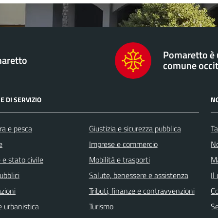
Pomaretto è
aretto
comune occi
E DI SERVIZIO
N
ra e pesca
Giustizia e sicurezza pubblica
Ta
e
Imprese e commercio
No
e stato civile
Mobilità e trasporti
Ma
ubblici
Salute, benessere e assistenza
Il
zioni
Tributi, finanze e contravvenzioni
C
 urbanistica
Turismo
Se