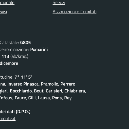
omunale
Servizi
visi
Associazioni e Comitati
atastale:
G805
nominazione:
Pomarini
:
113
(ab/kmq.)
 dicembre
udine:
7° 11' 5'
na, Inverso Pinasca, Pramollo, Perrero
eri, Bocchiardo, Bout, Cerisieri, Chiabriera,
nfous, Faure, Gilli, Lausa, Pons, Rey
ei dati (D.P.O.)
monte.it