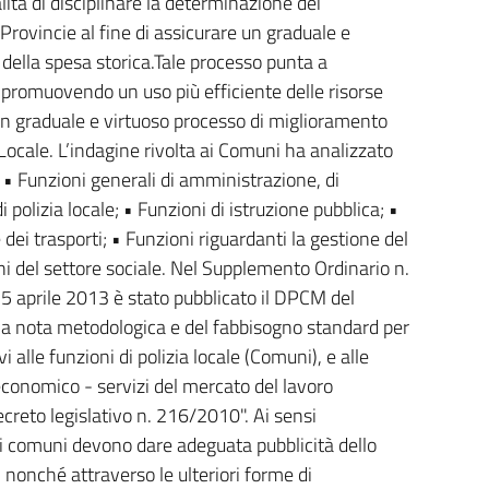
ità di disciplinare la determinazione dei
rovincie al fine di assicurare un graduale e
 della spesa storica.Tale processo punta a
i promuovendo un uso più efficiente delle risorse
n graduale e virtuoso processo di miglioramento
e Locale. L’indagine rivolta ai Comuni ha analizzato
 • Funzioni generali di amministrazione, di
i polizia locale; • Funzioni di istruzione pubblica; •
 dei trasporti; • Funzioni riguardanti la gestione del
oni del settore sociale. Nel Supplemento Ordinario n.
l 5 aprile 2013 è stato pubblicato il DPCM del
a nota metodologica e del fabbisogno standard per
 alle funzioni di polizia locale (Comuni), e alle
economico - servizi del mercato del lavoro
decreto legislativo n. 216/2010". Ai sensi
o i comuni devono dare adeguata pubblicità dello
e, nonché attraverso le ulteriori forme di