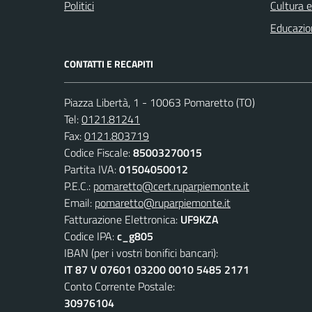
Politici
Cultura 
Educazio
CONTATTI E RECAPITI
Piazza Libertà, 1 - 10063 Pomaretto (TO)
Tel:
0121.81241
Fax:
0121.803719
Codice Fiscale:
85003270015
Partita IVA:
01504050012
P.E.C.:
pomaretto@cert.ruparpiemonte.it
Email:
pomaretto@ruparpiemonte.it
Fatturazione Elettronica:
UF9KZA
Codice IPA:
c_g805
IBAN (per i vostri bonifici bancari):
IT 87 V 07601 03200 0010 5485 2171
Conto Corrente Postale:
30976104