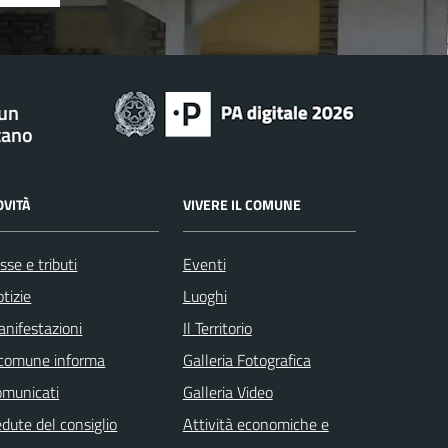
 un
tano
OVITÀ
VIVERE IL COMUNE
sse e tributi
Eventi
tizie
Luoghi
nifestazioni
Il Territorio
 comune informa
Galleria Fotografica
omunicati
Galleria Video
dute del consiglio
Attività economiche e