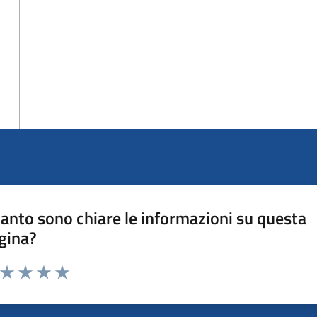
anto sono chiare le informazioni su questa
gina?
a da 1 a 5 stelle la pagina
ta 1 stelle su 5
Valuta 2 stelle su 5
Valuta 3 stelle su 5
Valuta 4 stelle su 5
Valuta 5 stelle su 5