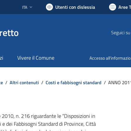
Utenti con dislessia
Aree 
ITA
Lingua attiva:
retto
Seguici su
zi
Vivere il Comune
Accesso all'informazi
te
/
Altri contenuti
/
Costi e fabbisogni standard
/
ANNO 201
 2010, n. 216 riguardante le “Disposizioni in
 e dei Fabbisogni Standard di Province, Città