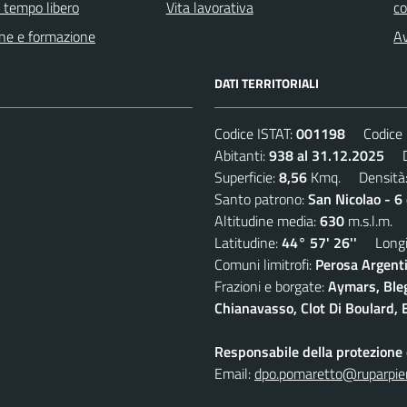
e tempo libero
Vita lavorativa
c
ne e formazione
Av
DATI TERRITORIALI
Codice ISTAT:
001198
Codice C
Abitanti:
938 al 31.12.2025
De
Superficie:
8,56
Kmq. Densità
Santo patrono:
San Nicolao - 6
Altitudine media:
630
m.s.l.m.
Latitudine:
44° 57' 26''
Longit
Comuni limitrofi:
Perosa Argenti
Frazioni e borgate:
Aymars, Blegi
Chianavasso, Clot Di Boulard, E
Responsabile della protezione d
Email:
dpo.pomaretto@ruparpie